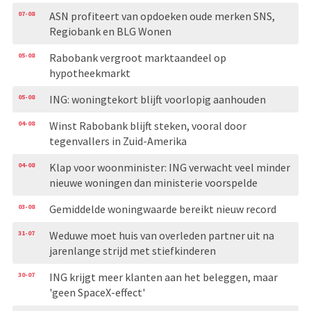
07-08
ASN profiteert van opdoeken oude merken SNS,
Regiobank en BLG Wonen
05-08
Rabobank vergroot marktaandeel op
hypotheekmarkt
05-08
ING: woningtekort blijft voorlopig aanhouden
04-08
Winst Rabobank blijft steken, vooral door
tegenvallers in Zuid-Amerika
04-08
Klap voor woonminister: ING verwacht veel minder
nieuwe woningen dan ministerie voorspelde
03-08
Gemiddelde woningwaarde bereikt nieuw record
31-07
Weduwe moet huis van overleden partner uit na
jarenlange strijd met stiefkinderen
30-07
ING krijgt meer klanten aan het beleggen, maar
'geen SpaceX-effect'