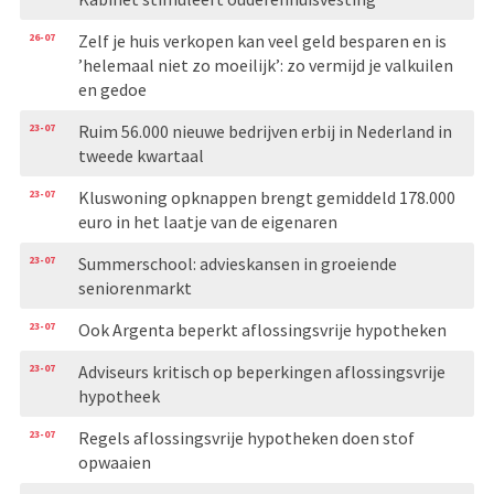
26-07
Zelf je huis verkopen kan veel geld besparen en is
’helemaal niet zo moeilijk’: zo vermijd je valkuilen
en gedoe
23-07
Ruim 56.000 nieuwe bedrijven erbij in Nederland in
tweede kwartaal
23-07
Kluswoning opknappen brengt gemiddeld 178.000
euro in het laatje van de eigenaren
23-07
Summerschool: advieskansen in groeiende
seniorenmarkt
23-07
Ook Argenta beperkt aflossingsvrije hypotheken
23-07
Adviseurs kritisch op beperkingen aflossingsvrije
hypotheek
23-07
Regels aflossingsvrije hypotheken doen stof
opwaaien