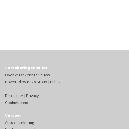
Verzekeringsnieuws
Over Verzekeringsnieuws
Powered by
Koko Kroup
|
Publiz
Disclaimer
|
Privacy
Cookiebeleid
Vervoer
Autoverzekering