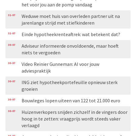
het voor jou aan de pomp vandaag
31-07
Weduwe moet huis van overleden partner uit na
jarenlange strijd met stiefkinderen
31-07
Einde hypotheekrenteaftrek: wat betekent dat?
30-07
Adviseur informeerde onvoldoende, maar hoeft
niets te vergoeden
30-07
Video Reinier Gunneman: AI voor jouw
adviespraktijk
30-07
ING ziet hypotheekportefeuille opnieuw sterk
groeien
30-07
Bouwleges lopen uiteen van 122 tot 21.000 euro
30-07
Huizenverkopers snijden zichzelf in de vingers door
hoog in te zetten: vraagprijs wordt steeds vaker
verlaagd
30-07