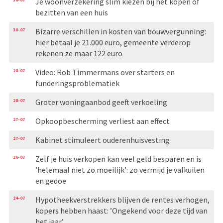
Je woonverzekering slim kiezen bij het kopen of
bezitten van een huis
30-07
Bizarre verschillen in kosten van bouwvergunning:
hier betaal je 21.000 euro, gemeente verderop
rekenen ze maar 122 euro
28-07
Video: Rob Timmermans over starters en
funderingsproblematiek
28-07
Groter woningaanbod geeft verkoeling
27-07
Opkoopbescherming verliest aan effect
27-07
Kabinet stimuleert ouderenhuisvesting
26-07
Zelf je huis verkopen kan veel geld besparen en is
’helemaal niet zo moeilijk’: zo vermijd je valkuilen
en gedoe
24-07
Hypotheekverstrekkers blijven de rentes verhogen,
kopers hebben haast: ’Ongekend voor deze tijd van
het jaar’