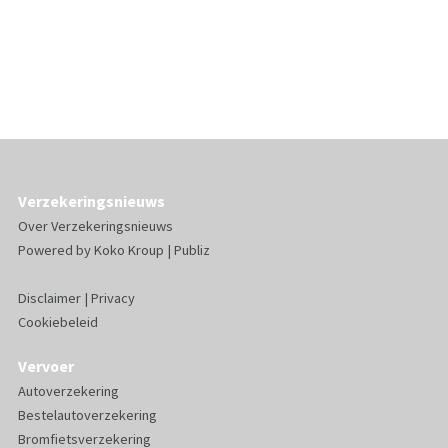
Verzekeringsnieuws
Over Verzekeringsnieuws
Powered by
Koko Kroup
|
Publiz
Disclaimer
|
Privacy
Cookiebeleid
Vervoer
Autoverzekering
Bestelautoverzekering
Bromfietsverzekering