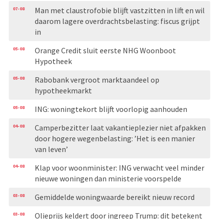
07-08
Man met claustrofobie blijft vastzitten in lift en wil
daarom lagere overdrachtsbelasting: fiscus grijpt
in
05-08
Orange Credit sluit eerste NHG Woonboot
Hypotheek
05-08
Rabobank vergroot marktaandeel op
hypotheekmarkt
05-08
ING: woningtekort blijft voorlopig aanhouden
04-08
Camperbezitter laat vakantieplezier niet afpakken
door hogere wegenbelasting: ’Het is een manier
van leven’
04-08
Klap voor woonminister: ING verwacht veel minder
nieuwe woningen dan ministerie voorspelde
03-08
Gemiddelde woningwaarde bereikt nieuw record
03-08
Olieprijs keldert door ingreep Trump: dit betekent