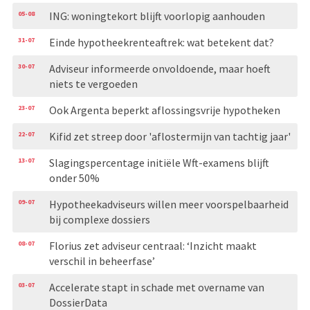
05-08
ING: woningtekort blijft voorlopig aanhouden
31-07
Einde hypotheekrenteaftrek: wat betekent dat?
30-07
Adviseur informeerde onvoldoende, maar hoeft
niets te vergoeden
23-07
Ook Argenta beperkt aflossingsvrije hypotheken
22-07
Kifid zet streep door 'aflostermijn van tachtig jaar'
13-07
Slagingspercentage initiële Wft-examens blijft
onder 50%
09-07
Hypotheekadviseurs willen meer voorspelbaarheid
bij complexe dossiers
08-07
Florius zet adviseur centraal: ‘Inzicht maakt
verschil in beheerfase’
03-07
Accelerate stapt in schade met overname van
DossierData