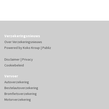
Verzekeringsnieuws
Over Verzekeringsnieuws
Powered by
Koko Kroup
|
Publiz
Disclaimer
|
Privacy
Cookiebeleid
Vervoer
Autoverzekering
Bestelautoverzekering
Bromfietsverzekering
Motorverzekering