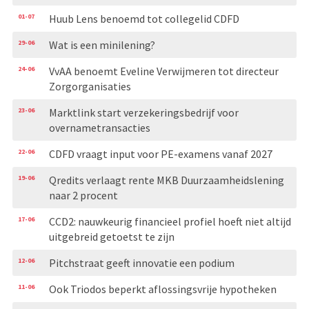
01-07
Huub Lens benoemd tot collegelid CDFD
29-06
Wat is een minilening?
24-06
VvAA benoemt Eveline Verwijmeren tot directeur
Zorgorganisaties
23-06
Marktlink start verzekeringsbedrijf voor
overnametransacties
22-06
CDFD vraagt input voor PE-examens vanaf 2027
19-06
Qredits verlaagt rente MKB Duurzaamheidslening
naar 2 procent
17-06
CCD2: nauwkeurig financieel profiel hoeft niet altijd
uitgebreid getoetst te zijn
12-06
Pitchstraat geeft innovatie een podium
11-06
Ook Triodos beperkt aflossingsvrije hypotheken