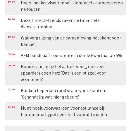
10-06
Hypotheekadviseur moet klant deels compenseren
na fouten
10-06
Deze fintech-trends raken de financiële
dienstverlening
10-06
Wat vergrijzing van de samenleving betekent voor
banken
05-06
AFM handhaaft toetsrente in derde kwartaal op 5%
04-06
Rood staan op je betaalrekening, ook veel
spaarders doen het: ’Dat is een puzzel voor
economen’
03-06
Banken beperken rood staan voor klanten:
’Schandalig wat hier gebeurt’
03-06
Munt hoeft voorwaarden voor coulance bij
heropname hypotheek niet vooraf te delen