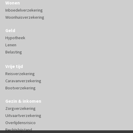
Wonen
Inboedelverzekering
Woonhuisverzekering
Geld
Hypotheek
Lenen
Belasting
Vrije tijd
Reisverzekering
Caravanverzekering
Bootverzekering
Gezin & inkomen
Zorgverzekering
Uitvaartverzekering
Overlijdensrisico
Rechtsbijstand