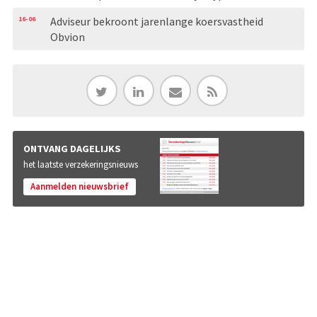
16-06
Adviseur bekroont jarenlange koersvastheid
Obvion
ONTVANG DAGELIJKS
het laatste verzekeringsnieuws
Aanmelden nieuwsbrief