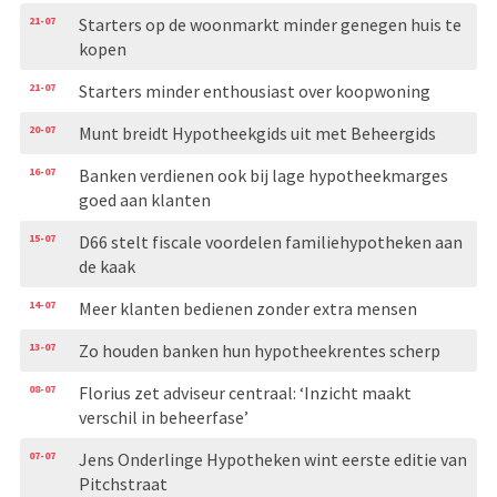
21-07
Starters op de woonmarkt minder genegen huis te
kopen
21-07
Starters minder enthousiast over koopwoning
20-07
Munt breidt Hypotheekgids uit met Beheergids
16-07
Banken verdienen ook bij lage hypotheekmarges
goed aan klanten
15-07
D66 stelt fiscale voordelen familiehypotheken aan
de kaak
14-07
Meer klanten bedienen zonder extra mensen
13-07
Zo houden banken hun hypotheekrentes scherp
08-07
Florius zet adviseur centraal: ‘Inzicht maakt
verschil in beheerfase’
07-07
Jens Onderlinge Hypotheken wint eerste editie van
Pitchstraat