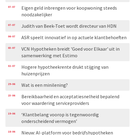
07-07
Eigen geld inbrengen voor koopwoning steeds
noodzakelijker
07-07
Judith van Beek-Toet wordt directeur van HDN
06-07
ASR speelt innovatief in op actuele klantbehoeften
03-07
VCN Hypotheken breidt 'Goed voor Elkaar' uit in
samenwerking met Estimo
02-07
Hogere hypotheekrente drukt stijging van
huizenprijzen
29-06
Wat is een minilening?
23-06
Bereikbaarheid en acceptatiesnelheid bepalend
voor waardering serviceproviders
19-06
‘Klantbelang voorop is tegenwoordig
onderscheidend vermogen’
18-06
Nieuw: AI-platform voor bedrijfshypotheken