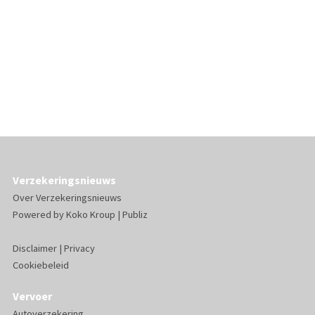
Verzekeringsnieuws
Over Verzekeringsnieuws
Powered by
Koko Kroup
|
Publiz
Disclaimer
|
Privacy
Cookiebeleid
Vervoer
Autoverzekering