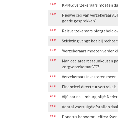
28-07
KPMG: verzekeraars moeten duid
26-07
Nieuwe ceo van verzekeraar AS
goede gesprekken’
25-07
Reisverzekeraars platgebeld ove
24-07
Stichting vangt bot bij rechte
21-07
'Verzekeraars moeten verder ki
20-07
Man declareert steunkousen pa
zorgverzekeraar VGZ
16-07
Verzekeraars investeren meer i
15-07
Financieel directeur vertrekt bi
13-07
Vijf jaar na Limburg blijft Ned
09-07
Aantal voertuigdiefstallen daal
09-07
Donatus benoemt Jeffrey Kyen