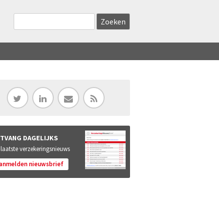
Zoekveld
Search this site
TVANG DAGELIJKS
 laatste verzekeringsnieuws
anmelden nieuwsbrief