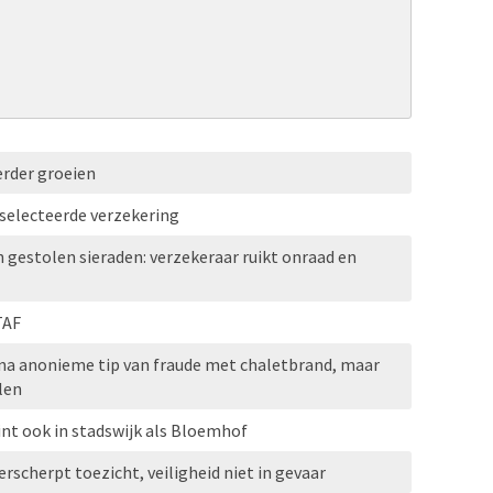
erder groeien
selecteerde verzekering
n gestolen sieraden: verzekeraar ruikt onraad en
TAF
 na anonieme tip van fraude met chaletbrand, maar
len
nt ook in stadswijk als Bloemhof
rscherpt toezicht, veiligheid niet in gevaar