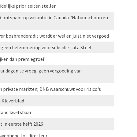
elijke prioriteiten stellen
R ontspant op vakantie in Canada: ’Natuurschoon en
r bosbranden: dit wordt er wel en juist níet vergoed
r: geen belemmering voor subsidie Tata Steel
jken dan premiegroei'
ar dagen te vroeg: geen vergoeding van
n private markten; DNB waarschuwt voor risico's
j Klaverblad
erland kwetsbaar
t in eerste helft 2026
kyenhene tot directeur