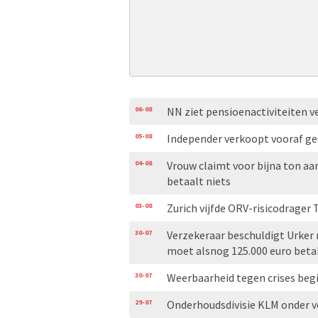
06-08
NN ziet pensioenactiviteiten v
05-08
Independer verkoopt vooraf ge
04-08
Vrouw claimt voor bijna ton aa
betaalt niets
03-08
Zurich vijfde ORV-risicodrager 
30-07
Verzekeraar beschuldigt Urker
moet alsnog 125.000 euro beta
30-07
Weerbaarheid tegen crises begi
29-07
Onderhoudsdivisie KLM onder ve