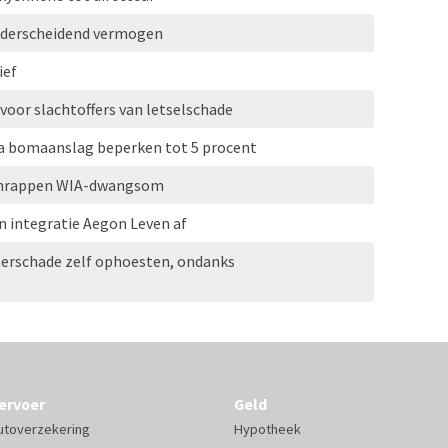
onderscheidend vermogen
ief
 voor slachtoffers van letselschade
a bomaanslag beperken tot 5 procent
 schrappen WIA-dwangsom
 integratie Aegon Leven af
erschade zelf ophoesten, ondanks
ervoer
Geld
utoverzekering
Hypotheek