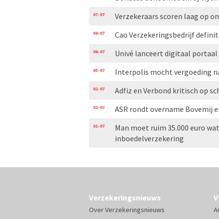
07-07
Verzekeraars scoren laag op 
06-07
Cao Verzekeringsbedrijf definit
06-07
Univé lanceert digitaal portaal
03-07
Interpolis mocht vergoeding n
02-07
Adfiz en Verbond kritisch op
02-07
ASR rondt overname Bovemij en
01-07
Man moet ruim 35.000 euro wat
inboedelverzekering
Verzekeringsnieuws
V
Over Verzekeringsnieuws
A