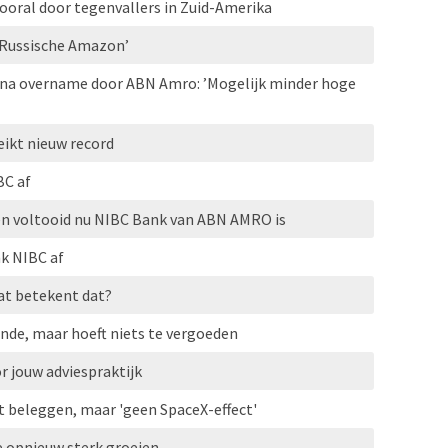
vooral door tegenvallers in Zuid-Amerika
 Russische Amazon’
na overname door ABN Amro: ’Mogelijk minder hoge
ikt nieuw record
C af
n voltooid nu NIBC Bank van ABN AMRO is
k NIBC af
at betekent dat?
nde, maar hoeft niets te vergoeden
r jouw adviespraktijk
t beleggen, maar 'geen SpaceX-effect'
e opnieuw sterk groeien