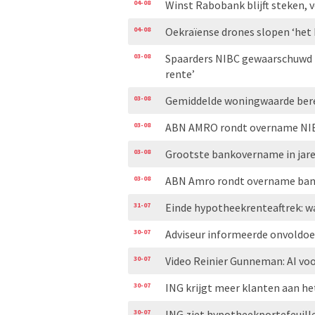
04-08
Winst Rabobank blijft steken, 
04-08
Oekraïense drones slopen ‘het
03-08
Spaarders NIBC gewaarschuwd 
rente’
03-08
Gemiddelde woningwaarde bere
03-08
ABN AMRO rondt overname NIB
03-08
Grootste bankovername in jare
03-08
ABN Amro rondt overname ban
31-07
Einde hypotheekrenteaftrek: w
30-07
Adviseur informeerde onvoldoe
30-07
Video Reinier Gunneman: AI voo
30-07
ING krijgt meer klanten aan he
30-07
ING ziet hypotheekportefeuill