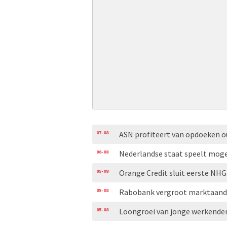
07-08
ASN profiteert van opdoeken 
06-08
Nederlandse staat speelt moge
05-08
Orange Credit sluit eerste N
05-08
Rabobank vergroot marktaand
05-08
Loongroei van jonge werkenden