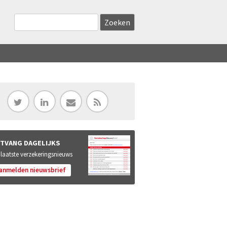
Zoekveld
Search this site
TVANG DAGELIJKS
 laatste verzekeringsnieuws
anmelden nieuwsbrief