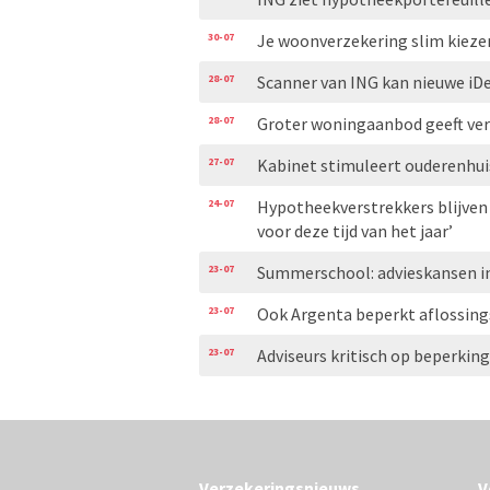
30-07
Je woonverzekering slim kiezen
28-07
Scanner van ING kan nieuwe iDe
28-07
Groter woningaanbod geeft ve
27-07
Kabinet stimuleert ouderenhui
24-07
Hypotheekverstrekkers blijven
voor deze tijd van het jaar’
23-07
Summerschool: advieskansen i
23-07
Ook Argenta beperkt aflossing
23-07
Adviseurs kritisch op beperkin
Verzekeringsnieuws
V