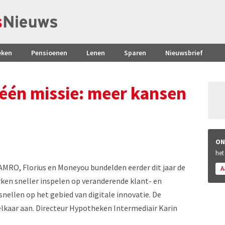
eken
Pensioenen
Lenen
Sparen
Nieuwsbrief
één missie: meer kansen
ON
het
O, Florius en Moneyou bundelden eerder dit jaar de
A
ken sneller inspelen op veranderende klant- en
nellen op het gebied van digitale innovatie. De
elkaar aan. Directeur Hypotheken Intermediair Karin