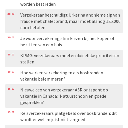
worden bestreden.
30-07
Verzekeraar beschuldigt Urker na anonieme tip van
fraude met chaletbrand, maar moet alsnog 125.000
euro betalen
30-07
Je woonverzekering slim kiezen bij het kopen of
bezitten van een huis
28-07
KPMG: verzekeraars moeten duidelijke prioriteiten
stellen
28-07
Hoe werken verzekeringen als bosbranden
vakantie belemmeren?
26-07
Nieuwe ceo van verzekeraar ASR ontspant op
vakantie in Canada: ’Natuurschoon en goede
gesprekken’
25-07
Reisverzekeraars platgebeld over bosbranden: dit
wordt er wel en juist níet vergoed