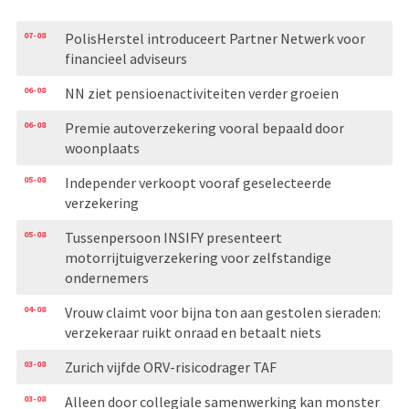
07-08
PolisHerstel introduceert Partner Netwerk voor
financieel adviseurs
06-08
NN ziet pensioenactiviteiten verder groeien
06-08
Premie autoverzekering vooral bepaald door
woonplaats
05-08
Independer verkoopt vooraf geselecteerde
verzekering
05-08
Tussenpersoon INSIFY presenteert
motorrijtuigverzekering voor zelfstandige
ondernemers
04-08
Vrouw claimt voor bijna ton aan gestolen sieraden:
verzekeraar ruikt onraad en betaalt niets
03-08
Zurich vijfde ORV-risicodrager TAF
03-08
Alleen door collegiale samenwerking kan monster