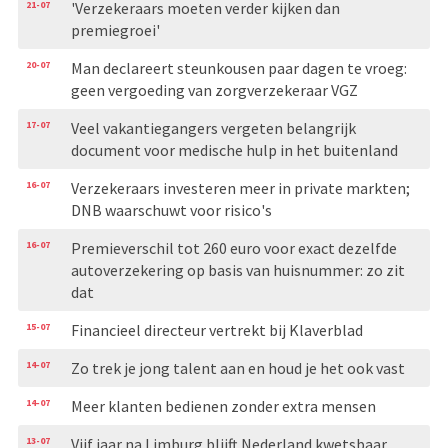
21-07
'Verzekeraars moeten verder kijken dan
premiegroei'
20-07
Man declareert steunkousen paar dagen te vroeg:
geen vergoeding van zorgverzekeraar VGZ
17-07
Veel vakantiegangers vergeten belangrijk
document voor medische hulp in het buitenland
16-07
Verzekeraars investeren meer in private markten;
DNB waarschuwt voor risico's
16-07
Premieverschil tot 260 euro voor exact dezelfde
autoverzekering op basis van huisnummer: zo zit
dat
15-07
Financieel directeur vertrekt bij Klaverblad
14-07
Zo trek je jong talent aan en houd je het ook vast
14-07
Meer klanten bedienen zonder extra mensen
13-07
Vijf jaar na Limburg blijft Nederland kwetsbaar