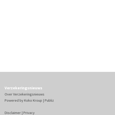
Verzekeringsnieuws
Over Verzekeringsnieuws
Powered by
Koko Kroup
|
Publiz
Disclaimer
|
Privacy