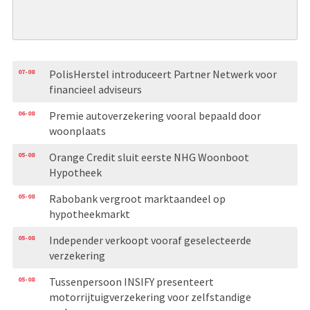
07-08
PolisHerstel introduceert Partner Netwerk voor
financieel adviseurs
06-08
Premie autoverzekering vooral bepaald door
woonplaats
05-08
Orange Credit sluit eerste NHG Woonboot
Hypotheek
05-08
Rabobank vergroot marktaandeel op
hypotheekmarkt
05-08
Independer verkoopt vooraf geselecteerde
verzekering
05-08
Tussenpersoon INSIFY presenteert
motorrijtuigverzekering voor zelfstandige