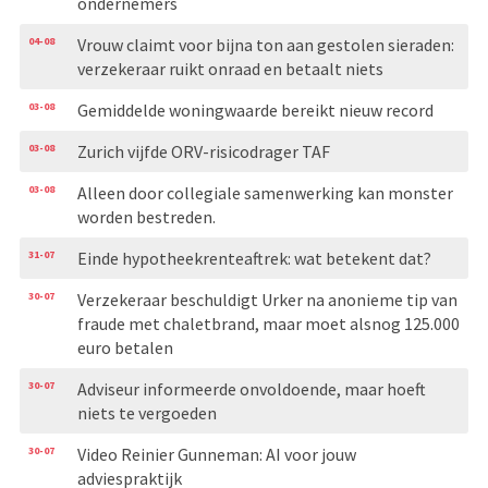
ondernemers
04-08
Vrouw claimt voor bijna ton aan gestolen sieraden:
verzekeraar ruikt onraad en betaalt niets
03-08
Gemiddelde woningwaarde bereikt nieuw record
03-08
Zurich vijfde ORV-risicodrager TAF
03-08
Alleen door collegiale samenwerking kan monster
worden bestreden.
31-07
Einde hypotheekrenteaftrek: wat betekent dat?
30-07
Verzekeraar beschuldigt Urker na anonieme tip van
fraude met chaletbrand, maar moet alsnog 125.000
euro betalen
30-07
Adviseur informeerde onvoldoende, maar hoeft
niets te vergoeden
30-07
Video Reinier Gunneman: AI voor jouw
adviespraktijk