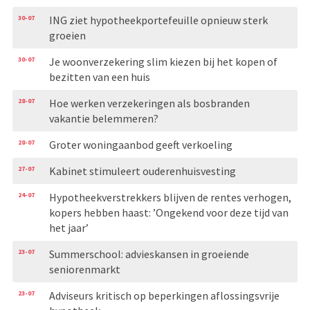
30-07
ING ziet hypotheekportefeuille opnieuw sterk
groeien
30-07
Je woonverzekering slim kiezen bij het kopen of
bezitten van een huis
28-07
Hoe werken verzekeringen als bosbranden
vakantie belemmeren?
28-07
Groter woningaanbod geeft verkoeling
27-07
Kabinet stimuleert ouderenhuisvesting
24-07
Hypotheekverstrekkers blijven de rentes verhogen,
kopers hebben haast: ’Ongekend voor deze tijd van
het jaar’
23-07
Summerschool: advieskansen in groeiende
seniorenmarkt
23-07
Adviseurs kritisch op beperkingen aflossingsvrije