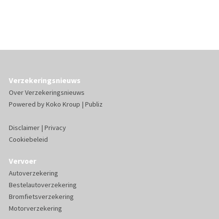
Verzekeringsnieuws
Over Verzekeringsnieuws
Powered by
Koko Kroup
|
Publiz
Disclaimer
|
Privacy
Cookiebeleid
Vervoer
Autoverzekering
Bestelautoverzekering
Bromfietsverzekering
Motorverzekering