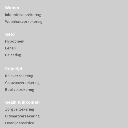
Wonen
Inboedelverzekering
Woonhuisverzekering
Geld
Hypotheek
Lenen
Belasting
Vrije tijd
Reisverzekering
Caravanverzekering
Bootverzekering
Gezin & inkomen
Zorgverzekering
Uitvaartverzekering
Overlijdensrisico