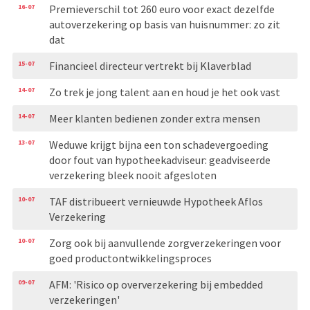
16-07
Premieverschil tot 260 euro voor exact dezelfde
autoverzekering op basis van huisnummer: zo zit
dat
15-07
Financieel directeur vertrekt bij Klaverblad
14-07
Zo trek je jong talent aan en houd je het ook vast
14-07
Meer klanten bedienen zonder extra mensen
13-07
Weduwe krijgt bijna een ton schadevergoeding
door fout van hypotheekadviseur: geadviseerde
verzekering bleek nooit afgesloten
10-07
TAF distribueert vernieuwde Hypotheek Aflos
Verzekering
10-07
Zorg ook bij aanvullende zorgverzekeringen voor
goed productontwikkelingsproces
09-07
AFM: 'Risico op oververzekering bij embedded
verzekeringen'