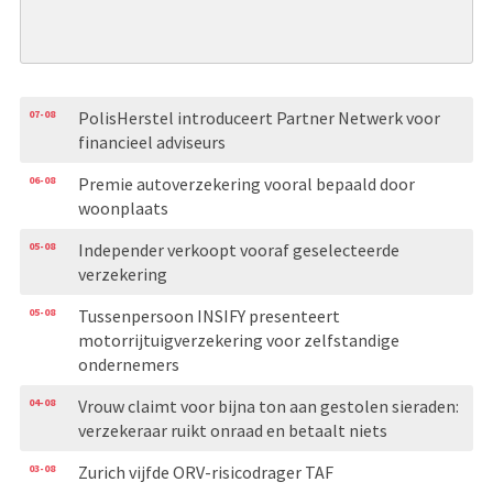
07-08
PolisHerstel introduceert Partner Netwerk voor
financieel adviseurs
06-08
Premie autoverzekering vooral bepaald door
woonplaats
05-08
Independer verkoopt vooraf geselecteerde
verzekering
05-08
Tussenpersoon INSIFY presenteert
motorrijtuigverzekering voor zelfstandige
ondernemers
04-08
Vrouw claimt voor bijna ton aan gestolen sieraden:
verzekeraar ruikt onraad en betaalt niets
03-08
Zurich vijfde ORV-risicodrager TAF