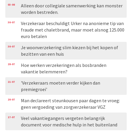
03-08
Alleen door collegiale samenwerking kan monster
worden bestreden.
30-07
Verzekeraar beschuldigt Urker na anonieme tip van
fraude met chaletbrand, maar moet alsnog 125.000
euro betalen
30-07
Je woonverzekering slim kiezen bij het kopen of
bezitten van een huis
28-07
Hoe werken verzekeringen als bosbranden
vakantie belemmeren?
21-07
'Verzekeraars moeten verder kijken dan
premiegroei'
20-07
Man declareert steunkousen paar dagen te vroeg:
geen vergoeding van zorgverzekeraar VGZ
17-07
Veel vakantiegangers vergeten belangrijk
document voor medische hulp in het buitenland