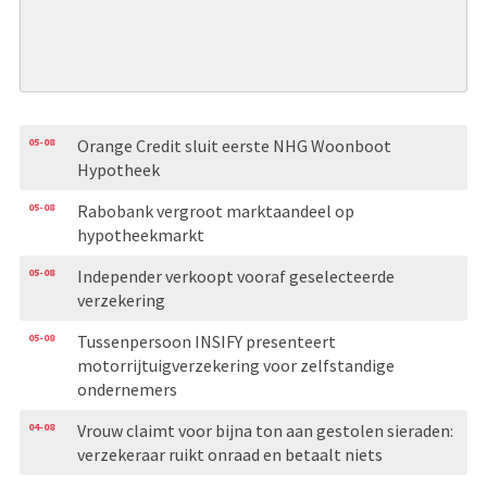
05-08
Orange Credit sluit eerste NHG Woonboot
Hypotheek
05-08
Rabobank vergroot marktaandeel op
hypotheekmarkt
05-08
Independer verkoopt vooraf geselecteerde
verzekering
05-08
Tussenpersoon INSIFY presenteert
motorrijtuigverzekering voor zelfstandige
ondernemers
04-08
Vrouw claimt voor bijna ton aan gestolen sieraden:
verzekeraar ruikt onraad en betaalt niets