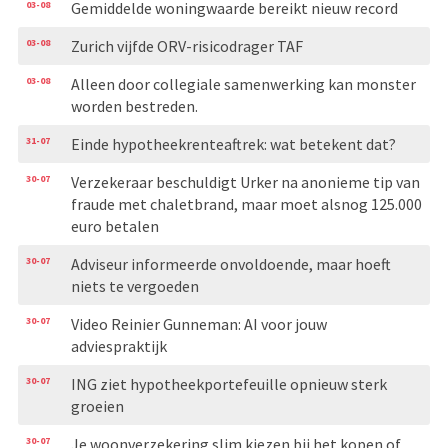
03-08
Gemiddelde woningwaarde bereikt nieuw record
03-08
Zurich vijfde ORV-risicodrager TAF
03-08
Alleen door collegiale samenwerking kan monster
worden bestreden.
31-07
Einde hypotheekrenteaftrek: wat betekent dat?
30-07
Verzekeraar beschuldigt Urker na anonieme tip van
fraude met chaletbrand, maar moet alsnog 125.000
euro betalen
30-07
Adviseur informeerde onvoldoende, maar hoeft
niets te vergoeden
30-07
Video Reinier Gunneman: AI voor jouw
adviespraktijk
30-07
ING ziet hypotheekportefeuille opnieuw sterk
groeien
30-07
Je woonverzekering slim kiezen bij het kopen of