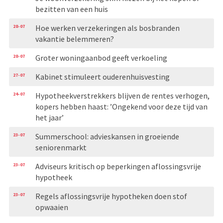
bezitten van een huis
28-07
Hoe werken verzekeringen als bosbranden
vakantie belemmeren?
28-07
Groter woningaanbod geeft verkoeling
27-07
Kabinet stimuleert ouderenhuisvesting
24-07
Hypotheekverstrekkers blijven de rentes verhogen,
kopers hebben haast: ’Ongekend voor deze tijd van
het jaar’
23-07
Summerschool: advieskansen in groeiende
seniorenmarkt
23-07
Adviseurs kritisch op beperkingen aflossingsvrije
hypotheek
23-07
Regels aflossingsvrije hypotheken doen stof
opwaaien