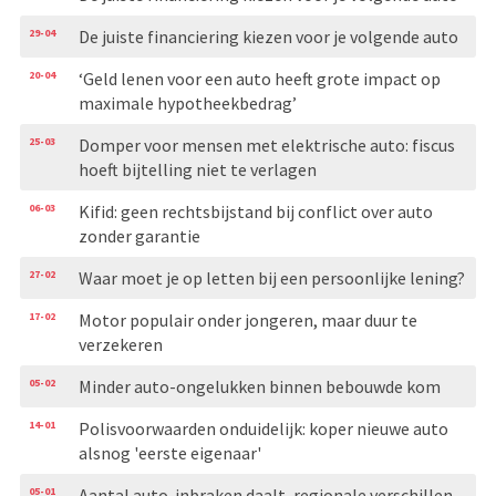
29-04
De juiste financiering kiezen voor je volgende auto
20-04
‘Geld lenen voor een auto heeft grote impact op
maximale hypotheekbedrag’
25-03
Domper voor mensen met elektrische auto: fiscus
hoeft bijtelling niet te verlagen
06-03
Kifid: geen rechtsbijstand bij conflict over auto
zonder garantie
27-02
Waar moet je op letten bij een persoonlijke lening?
17-02
Motor populair onder jongeren, maar duur te
verzekeren
05-02
Minder auto-ongelukken binnen bebouwde kom
14-01
Polisvoorwaarden onduidelijk: koper nieuwe auto
alsnog 'eerste eigenaar'
05-01
Aantal auto-inbraken daalt, regionale verschillen