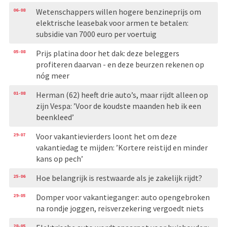
06-08
Wetenschappers willen hogere benzineprijs om
elektrische leasebak voor armen te betalen:
subsidie van 7000 euro per voertuig
05-08
Prijs platina door het dak: deze beleggers
profiteren daarvan - en deze beurzen rekenen op
nóg meer
01-08
Herman (62) heeft drie auto’s, maar rijdt alleen op
zijn Vespa: ’Voor de koudste maanden heb ik een
beenkleed’
29-07
Voor vakantievierders loont het om deze
vakantiedag te mijden: ’Kortere reistijd en minder
kans op pech’
25-06
Hoe belangrijk is restwaarde als je zakelijk rijdt?
29-05
Domper voor vakantieganger: auto opengebroken
na rondje joggen, reisverzekering vergoedt niets
28-05