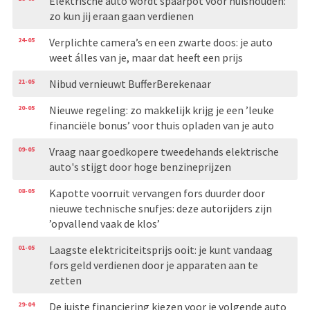
Elektrische auto wordt spaarpot voor huishouden:
zo kun jij eraan gaan verdienen
24-05
Verplichte camera’s en een zwarte doos: je auto
weet álles van je, maar dat heeft een prijs
21-05
Nibud vernieuwt BufferBerekenaar
20-05
Nieuwe regeling: zo makkelijk krijg je een ’leuke
financiële bonus’ voor thuis opladen van je auto
09-05
Vraag naar goedkopere tweedehands elektrische
auto's stijgt door hoge benzineprijzen
08-05
Kapotte voorruit vervangen fors duurder door
nieuwe technische snufjes: deze autorijders zijn
’opvallend vaak de klos’
01-05
Laagste elektriciteitsprijs ooit: je kunt vandaag
fors geld verdienen door je apparaten aan te
zetten
29-04
De juiste financiering kiezen voor je volgende auto