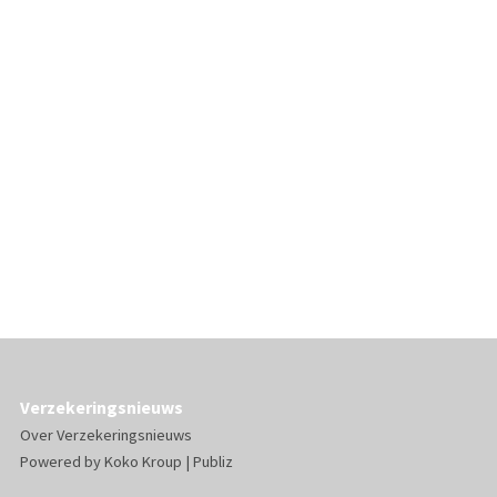
Verzekeringsnieuws
Over Verzekeringsnieuws
Powered by
Koko Kroup
|
Publiz