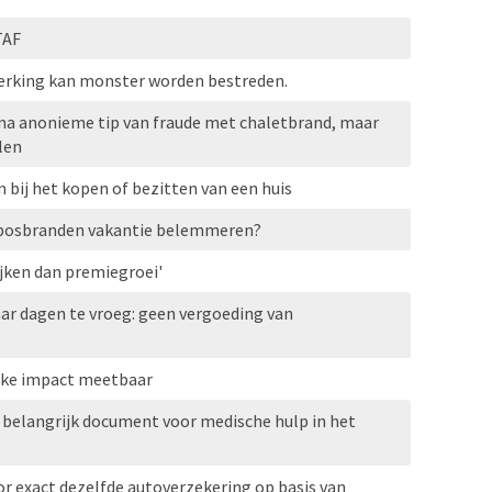
TAF
erking kan monster worden bestreden.
 na anonieme tip van fraude met chaletbrand, maar
len
 bij het kopen of bezitten van een huis
 bosbranden vakantie belemmeren?
jken dan premiegroei'
ar dagen te vroeg: geen vergoeding van
ke impact meetbaar
 belangrijk document voor medische hulp in het
or exact dezelfde autoverzekering op basis van