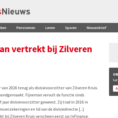
eken
Pensioenen
Lenen
Sparen
Nieuwsbrief
n vertrekt bij Zilveren
ON
het
an 2026 terug als divisievoorzitter van Zilveren Kruis.
A
kendgemaakt. Fijneman vervult de functie sinds
 jaar divisievoorzitter geweest. Zij trad in 2016 in
verzekeringen en lid van de divisiedirectie [...]
t bij Zilveren Kruis verscheen eerst op InFinance.