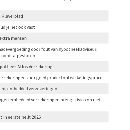
j Klaverblad
oud je het ook vast
 extra mensen
chadevergoeding door fout van hypotheekadviseur:
k nooit afgesloten
ypotheek Aflos Verzekering
verzekeringen voor goed productontwikkelingsproces
g bij embedded verzekeringen'
ngen embedded verzekeringen brengt risico op niet-
t in eerste helft 2026