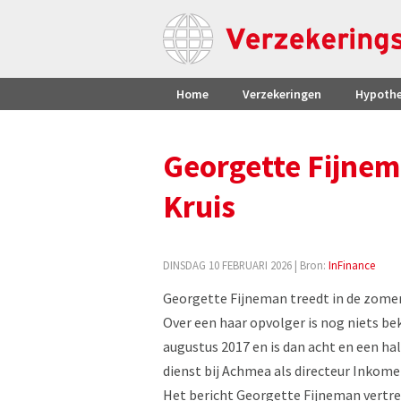
Home
Verzekeringen
Hypoth
Georgette Fijnema
Kruis
DINSDAG 10 FEBRUARI 2026
| Bron:
InFinance
Georgette Fijneman treedt in de zomer v
Over een haar opvolger is nog niets be
augustus 2017 en is dan acht en een half
dienst bij Achmea als directeur Inkomens
Het bericht Georgette Fijneman vertrek