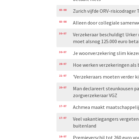
03-08
Zurich vijfde ORV-risicodrager 
03-08
Alleen door collegiale samenw
30-07
Verzekeraar beschuldigt Urker
moet alsnog 125.000 euro beta
30-07
Je woonverzekering slim kiezen
28-07
Hoe werken verzekeringen als
21-07
'Verzekeraars moeten verder ki
20-07
Man declareert steunkousen pa
zorgverzekeraar VGZ
17-07
Achmea maakt maatschappelij
17-07
Veel vakantiegangers vergeten
buitenland
16-07
Premieverschil tot 260 euro vo