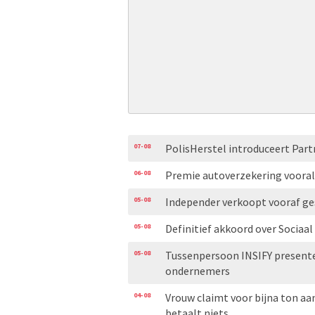
07-08
PolisHerstel introduceert Part
06-08
Premie autoverzekering voora
05-08
Independer verkoopt vooraf ge
05-08
Definitief akkoord over Sociaa
05-08
Tussenpersoon INSIFY presente
ondernemers
04-08
Vrouw claimt voor bijna ton aa
betaalt niets