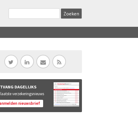
Zoekveld
Search this site
TVANG DAGELIJKS
 laatste verzekeringsnieuws
anmelden nieuwsbrief