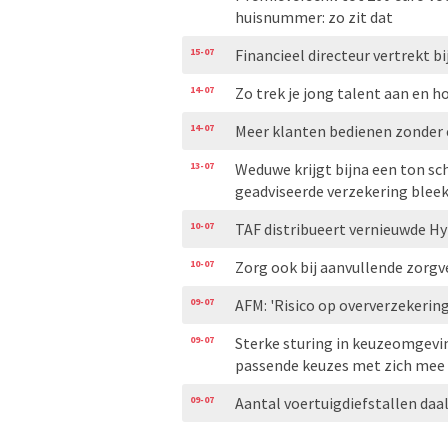
huisnummer: zo zit dat
15-07
Financieel directeur vertrekt bi
14-07
Zo trek je jong talent aan en h
14-07
Meer klanten bedienen zonder
13-07
Weduwe krijgt bijna een ton s
geadviseerde verzekering blee
10-07
TAF distribueert vernieuwde H
10-07
Zorg ook bij aanvullende zorg
09-07
AFM: 'Risico op oververzekerin
09-07
Sterke sturing in keuzeomgevi
passende keuzes met zich mee
09-07
Aantal voertuigdiefstallen daal