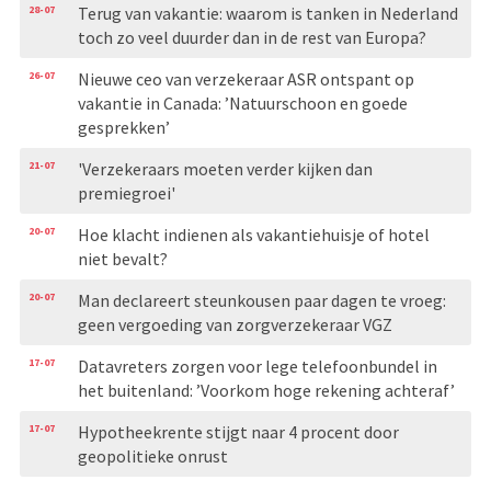
28-07
Terug van vakantie: waarom is tanken in Nederland
toch zo veel duurder dan in de rest van Europa?
26-07
Nieuwe ceo van verzekeraar ASR ontspant op
vakantie in Canada: ’Natuurschoon en goede
gesprekken’
21-07
'Verzekeraars moeten verder kijken dan
premiegroei'
20-07
Hoe klacht indienen als vakantiehuisje of hotel
niet bevalt?
20-07
Man declareert steunkousen paar dagen te vroeg:
geen vergoeding van zorgverzekeraar VGZ
17-07
Datavreters zorgen voor lege telefoonbundel in
het buitenland: ’Voorkom hoge rekening achteraf’
17-07
Hypotheekrente stijgt naar 4 procent door
geopolitieke onrust