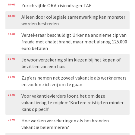
03-08
Zurich vijfde ORV-risicodrager TAF
03-08
Alleen door collegiale samenwerking kan monster
worden bestreden.
30-07
Verzekeraar beschuldigt Urker na anonieme tip van
fraude met chaletbrand, maar moet alsnog 125.000
euro betalen
30-07
Je woonverzekering slim kiezen bij het kopen of
bezitten van een huis
30-07
Zzp’ers nemen net zoveel vakantie als werknemers
en voelen zich vrij om te gaan
29-07
Voor vakantievierders loont het om deze
vakantiedag te mijden: ’Kortere reistijd en minder
kans op pech’
28-07
Hoe werken verzekeringen als bosbranden
vakantie belemmeren?