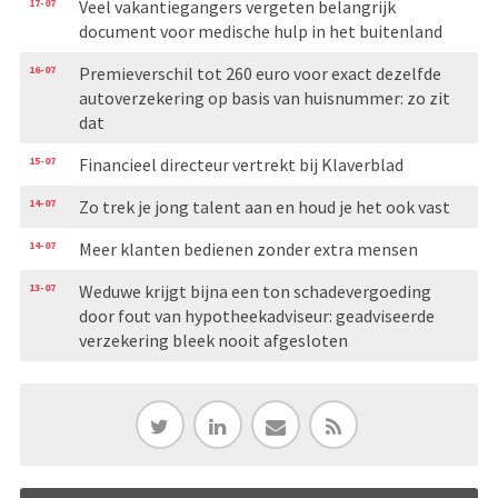
17-07
Veel vakantiegangers vergeten belangrijk
document voor medische hulp in het buitenland
16-07
Premieverschil tot 260 euro voor exact dezelfde
autoverzekering op basis van huisnummer: zo zit
dat
15-07
Financieel directeur vertrekt bij Klaverblad
14-07
Zo trek je jong talent aan en houd je het ook vast
14-07
Meer klanten bedienen zonder extra mensen
13-07
Weduwe krijgt bijna een ton schadevergoeding
door fout van hypotheekadviseur: geadviseerde
verzekering bleek nooit afgesloten