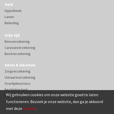
Geld
Hypotheek
Lenen
Belasting
Vrije tijd
Reisverzekering
Caravanverzekering
Bootverzekering
Gezin & inkomen
Zorgverzekering
Uitvaartverzekering
Overlijdensrisico
Rechtsbijstand
Wij gebruiken cookies om onze website goed te laten
Pensioen
functioneren. Bezoek je onze website, dan ga je akkoord
AOV
met deze
cookies
.