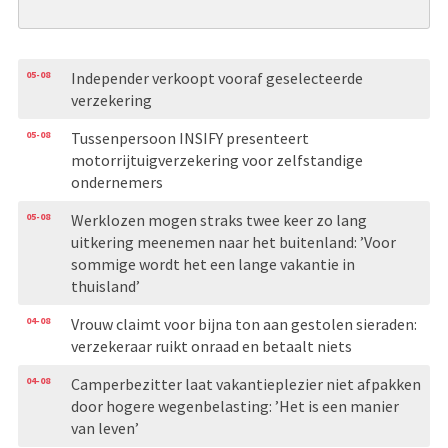
05-08
Independer verkoopt vooraf geselecteerde
verzekering
05-08
Tussenpersoon INSIFY presenteert
motorrijtuigverzekering voor zelfstandige
ondernemers
05-08
Werklozen mogen straks twee keer zo lang
uitkering meenemen naar het buitenland: ’Voor
sommige wordt het een lange vakantie in
thuisland’
04-08
Vrouw claimt voor bijna ton aan gestolen sieraden:
verzekeraar ruikt onraad en betaalt niets
04-08
Camperbezitter laat vakantieplezier niet afpakken
door hogere wegenbelasting: ’Het is een manier
van leven’