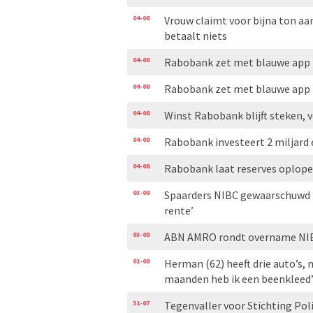
04-08
Vrouw claimt voor bijna ton aa
betaalt niets
04-08
Rabobank zet met blauwe app i
04-08
Rabobank zet met blauwe app i
04-08
Winst Rabobank blijft steken, 
04-08
Rabobank investeert 2 miljard 
04-08
Rabobank laat reserves oplo
03-08
Spaarders NIBC gewaarschuwd 
rente’
03-08
ABN AMRO rondt overname NIB
01-08
Herman (62) heeft drie auto’s, m
maanden heb ik een beenkleed
31-07
Tegenvaller voor Stichting Pol