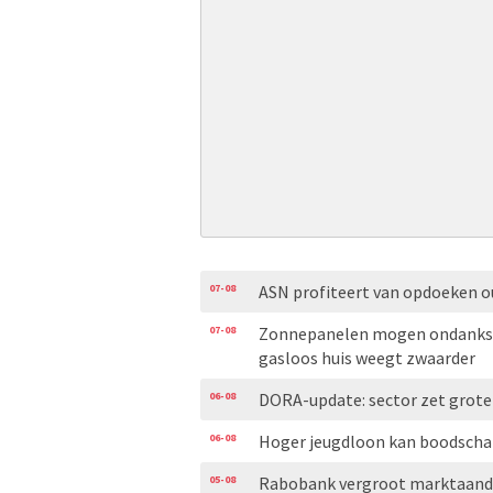
07-08
ASN profiteert van opdoeken 
07-08
Zonnepanelen mogen ondanks o
gasloos huis weegt zwaarder
06-08
DORA-update: sector zet grot
06-08
Hoger jeugdloon kan boodscha
05-08
Rabobank vergroot marktaand