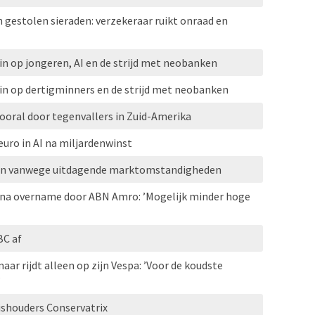
n gestolen sieraden: verzekeraar ruikt onraad en
n op jongeren, AI en de strijd met neobanken
n op dertigminners en de strijd met neobanken
vooral door tegenvallers in Zuid-Amerika
euro in AI na miljardenwinst
pen vanwege uitdagende marktomstandigheden
na overname door ABN Amro: ’Mogelijk minder hoge
C af
aar rijdt alleen op zijn Vespa: ’Voor de koudste
’
ishouders Conservatrix