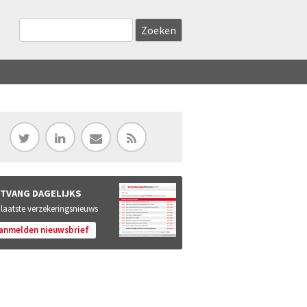
Zoekveld
Search this site
TVANG DAGELIJKS
 laatste verzekeringsnieuws
anmelden nieuwsbrief