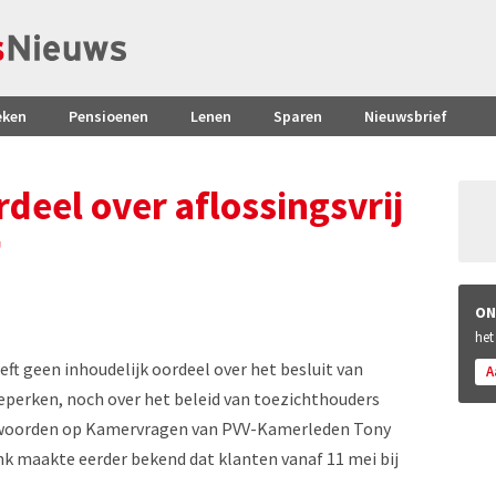
eken
Pensioenen
Lenen
Sparen
Nieuwsbrief
deel over aflossingsvrij
'
ON
het
eft geen inhoudelijk oordeel over het besluit van
A
eperken, noch over het beleid van toezichthouders
ntwoorden op Kamervragen van PVV-Kamerleden Tony
k maakte eerder bekend dat klanten vanaf 11 mei bij