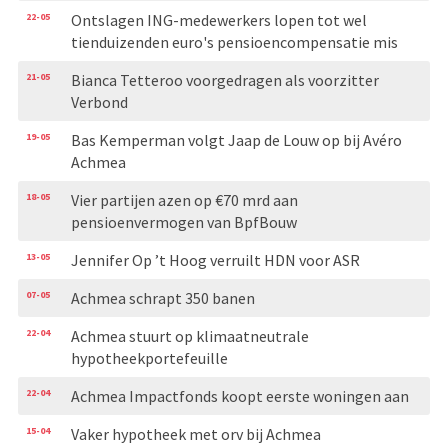
22-05
Ontslagen ING-medewerkers lopen tot wel
tienduizenden euro's pensioencompensatie mis
21-05
Bianca Tetteroo voorgedragen als voorzitter
Verbond
19-05
Bas Kemperman volgt Jaap de Louw op bij Avéro
Achmea
18-05
Vier partijen azen op €70 mrd aan
pensioenvermogen van BpfBouw
13-05
Jennifer Op ’t Hoog verruilt HDN voor ASR
07-05
Achmea schrapt 350 banen
22-04
Achmea stuurt op klimaatneutrale
hypotheekportefeuille
22-04
Achmea Impactfonds koopt eerste woningen aan
15-04
Vaker hypotheek met orv bij Achmea