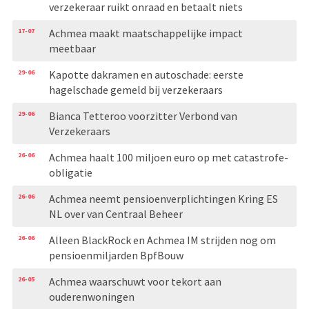
verzekeraar ruikt onraad en betaalt niets
17-07
Achmea maakt maatschappelijke impact
meetbaar
29-06
Kapotte dakramen en autoschade: eerste
hagelschade gemeld bij verzekeraars
29-06
Bianca Tetteroo voorzitter Verbond van
Verzekeraars
26-06
Achmea haalt 100 miljoen euro op met catastrofe-
obligatie
26-06
Achmea neemt pensioenverplichtingen Kring ES
NL over van Centraal Beheer
26-06
Alleen BlackRock en Achmea IM strijden nog om
pensioenmiljarden BpfBouw
26-05
Achmea waarschuwt voor tekort aan
ouderenwoningen