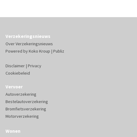
Verzekeringsnieuws
Over Verzekeringsnieuws
Powered by
Koko Kroup
|
Publiz
Disclaimer
|
Privacy
Cookiebeleid
Vervoer
Autoverzekering
Bestelautoverzekering
Bromfietsverzekering
Motorverzekering
Wonen