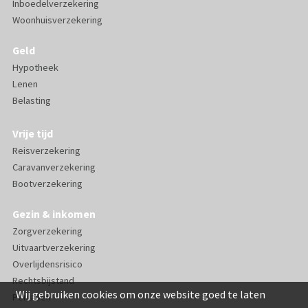
Inboedelverzekering
Woonhuisverzekering
Geld
Hypotheek
Lenen
Belasting
Vrije tijd
Reisverzekering
Caravanverzekering
Bootverzekering
Gezin & inkomen
Zorgverzekering
Uitvaartverzekering
Overlijdensrisico
Rechtsbijstand
Wij gebruiken cookies om onze website goed te laten
Pensioen