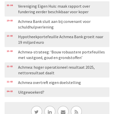
03-04
Vereniging Eigen Huis: maak rapport over
fundering eerder beschikbaar voor koper
19-03
Achmea Bank sluit aan bij convenant voor
schuldhulpverlening
13-03
Hypotheekportefeuille Achmea Bank groeit naar
19 miljard euro
13-03
Achmea-strateeg: ‘Bouw robuustere portefeuilles
met vastgoed, goud en grondstoffen’
11-03
Achmea: hoger operationeel resultaat 2025,
nettoresultaat daalt
11-03
Achmea overtreft eigen doelstelling
04-03
Uitgewoekerd?