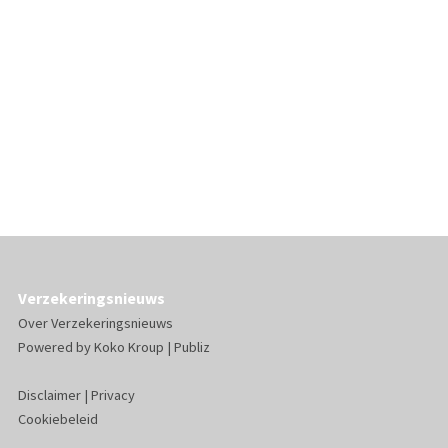
Verzekeringsnieuws
Over Verzekeringsnieuws
Powered by
Koko Kroup
|
Publiz
Disclaimer
|
Privacy
Cookiebeleid