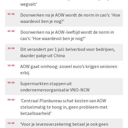
wegvalt’
03-08
Doorwerken na je AOW wordt de norm in cao’s: ‘Hoe
waardevol ben je nog?’
03-08
Doorwerken na je AOW-leeftijd wordt de norm in
cao’s: ‘Hoe waardevol ben je nog?’
28-06
Dit verandert per 1 juli: belverbod voor bedrijven,
duurder pakje uit China
16-06
AOW gaat omhoog: zoveel euro’s krijgen senioren
erbij
08-06
Supermarkten stappen uit
ondernemersorganisatie VNO-NCW
04-06
'Centraal Planbureau schat kosten van AOW
stelselmatig te hoog in, geen probleem met
betaalbaarheid'
30-05
‘Voor je levensverzekering betaal je ook geen