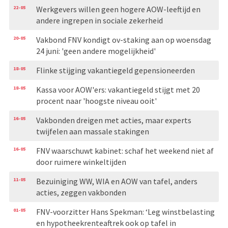
22-05
Werkgevers willen geen hogere AOW-leeftijd en
andere ingrepen in sociale zekerheid
20-05
Vakbond FNV kondigt ov-staking aan op woensdag
24 juni: 'geen andere mogelijkheid'
18-05
Flinke stijging vakantiegeld gepensioneerden
18-05
Kassa voor AOW'ers: vakantiegeld stijgt met 20
procent naar 'hoogste niveau ooit'
16-05
Vakbonden dreigen met acties, maar experts
twijfelen aan massale stakingen
16-05
FNV waarschuwt kabinet: schaf het weekend niet af
door ruimere winkeltijden
11-05
Bezuiniging WW, WIA en AOW van tafel, anders
acties, zeggen vakbonden
01-05
FNV-voorzitter Hans Spekman: ‘Leg winstbelasting
en hypotheekrenteaftrek ook op tafel in