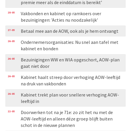
premie meer als de einddatum is bereikt’
28-05
Vakbonden en kabinet op ramkoers over
bezuinigingen: 'Acties nu noodzakelijk'
27-05
Betaal mee aan de AOW, ook als je hem ontvangt
26-05
Ondernemersorganisaties: Nu snel aan tafel met
kabinet en bonden
26-05
Bezuinigingen WW en WIA opgeschort, AOW-plan
gaat niet door
26-05
Kabinet haalt streep door verhoging AOW-leeftijd
na druk van vakbonden
26-05
Kabinet trekt plan voor snellere verhoging AOW-
leeftijd in
22-05
Doorwerken tot na je 71e: zo zit het nu met de
AOW-leeftijd en alleen déze groep blijft buiten
schot in de nieuwe plannen