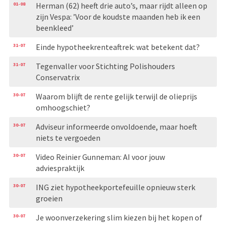
01-08
Herman (62) heeft drie auto’s, maar rijdt alleen op
zijn Vespa: ’Voor de koudste maanden heb ik een
beenkleed’
31-07
Einde hypotheekrenteaftrek: wat betekent dat?
31-07
Tegenvaller voor Stichting Polishouders
Conservatrix
30-07
Waarom blijft de rente gelijk terwijl de olieprijs
omhoogschiet?
30-07
Adviseur informeerde onvoldoende, maar hoeft
niets te vergoeden
30-07
Video Reinier Gunneman: AI voor jouw
adviespraktijk
30-07
ING ziet hypotheekportefeuille opnieuw sterk
groeien
30-07
Je woonverzekering slim kiezen bij het kopen of