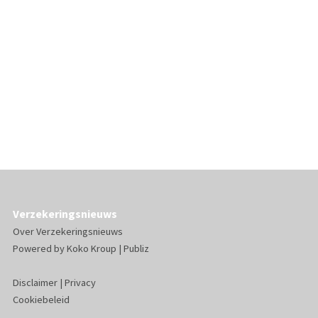
Verzekeringsnieuws
Over Verzekeringsnieuws
Powered by
Koko Kroup
|
Publiz
Disclaimer
|
Privacy
Cookiebeleid