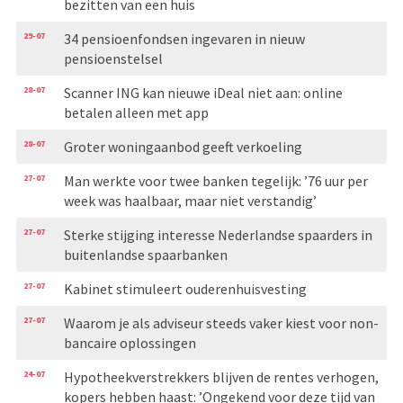
bezitten van een huis
29-07
34 pensioenfondsen ingevaren in nieuw
pensioenstelsel
28-07
Scanner ING kan nieuwe iDeal niet aan: online
betalen alleen met app
28-07
Groter woningaanbod geeft verkoeling
27-07
Man werkte voor twee banken tegelijk: ’76 uur per
week was haalbaar, maar niet verstandig’
27-07
Sterke stijging interesse Nederlandse spaarders in
buitenlandse spaarbanken
27-07
Kabinet stimuleert ouderenhuisvesting
27-07
Waarom je als adviseur steeds vaker kiest voor non-
bancaire oplossingen
24-07
Hypotheekverstrekkers blijven de rentes verhogen,
kopers hebben haast: ’Ongekend voor deze tijd van