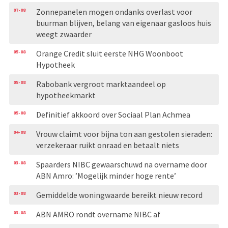
07-08
Zonnepanelen mogen ondanks overlast voor
buurman blijven, belang van eigenaar gasloos huis
weegt zwaarder
05-08
Orange Credit sluit eerste NHG Woonboot
Hypotheek
05-08
Rabobank vergroot marktaandeel op
hypotheekmarkt
05-08
Definitief akkoord over Sociaal Plan Achmea
04-08
Vrouw claimt voor bijna ton aan gestolen sieraden:
verzekeraar ruikt onraad en betaalt niets
03-08
Spaarders NIBC gewaarschuwd na overname door
ABN Amro: ’Mogelijk minder hoge rente’
03-08
Gemiddelde woningwaarde bereikt nieuw record
03-08
ABN AMRO rondt overname NIBC af