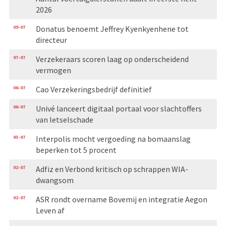
2026
09-07
Donatus benoemt Jeffrey Kyenkyenhene tot
directeur
07-07
Verzekeraars scoren laag op onderscheidend
vermogen
06-07
Cao Verzekeringsbedrijf definitief
06-07
Univé lanceert digitaal portaal voor slachtoffers
van letselschade
03-07
Interpolis mocht vergoeding na bomaanslag
beperken tot 5 procent
02-07
Adfiz en Verbond kritisch op schrappen WIA-
dwangsom
02-07
ASR rondt overname Bovemij en integratie Aegon
Leven af