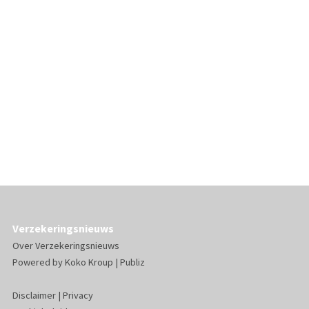
Verzekeringsnieuws
Over Verzekeringsnieuws
Powered by
Koko Kroup
|
Publiz
Disclaimer
|
Privacy