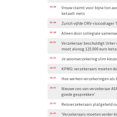
04-08
Vrouw claimt voor bijna ton aa
betaalt niets
03-08
Zurich vijfde ORV-risicodrager 
03-08
Alleen door collegiale samenw
30-07
Verzekeraar beschuldigt Urker
moet alsnog 125.000 euro beta
30-07
Je woonverzekering slim kiezen
28-07
KPMG: verzekeraars moeten duid
28-07
Hoe werken verzekeringen als
26-07
Nieuwe ceo van verzekeraar AS
goede gesprekken’
25-07
Reisverzekeraars platgebeld ove
21-07
'Verzekeraars moeten verder ki