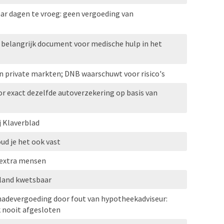
ar dagen te vroeg: geen vergoeding van
 belangrijk document voor medische hulp in het
n private markten; DNB waarschuwt voor risico's
or exact dezelfde autoverzekering op basis van
j Klaverblad
oud je het ook vast
 extra mensen
erland kwetsbaar
chadevergoeding door fout van hypotheekadviseur:
k nooit afgesloten