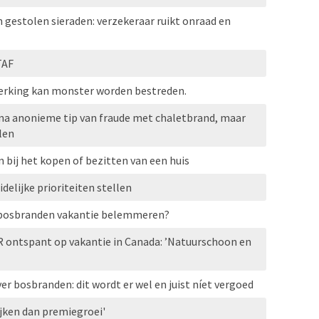
n gestolen sieraden: verzekeraar ruikt onraad en
TAF
erking kan monster worden bestreden.
 na anonieme tip van fraude met chaletbrand, maar
len
 bij het kopen of bezitten van een huis
elijke prioriteiten stellen
 bosbranden vakantie belemmeren?
R ontspant op vakantie in Canada: ’Natuurschoon en
r bosbranden: dit wordt er wel en juist níet vergoed
jken dan premiegroei'