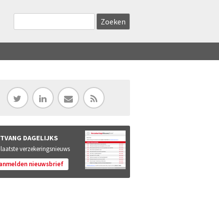
Zoekveld
Search this site
TVANG DAGELIJKS
 laatste verzekeringsnieuws
anmelden nieuwsbrief