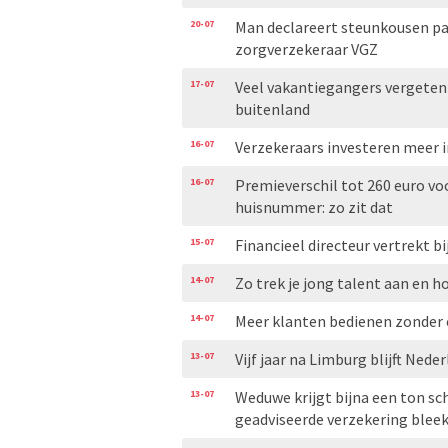
20-07
Man declareert steunkousen pa
zorgverzekeraar VGZ
17-07
Veel vakantiegangers vergeten
buitenland
16-07
Verzekeraars investeren meer i
16-07
Premieverschil tot 260 euro vo
huisnummer: zo zit dat
15-07
Financieel directeur vertrekt bi
14-07
Zo trek je jong talent aan en h
14-07
Meer klanten bedienen zonder
13-07
Vijf jaar na Limburg blijft Ned
13-07
Weduwe krijgt bijna een ton s
geadviseerde verzekering blee