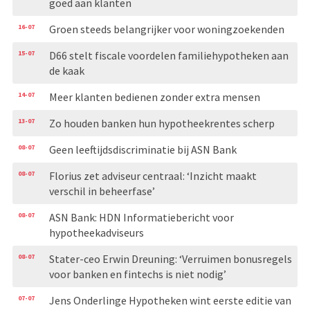
goed aan klanten
16-07
Groen steeds belangrijker voor woningzoekenden
15-07
D66 stelt fiscale voordelen familiehypotheken aan
de kaak
14-07
Meer klanten bedienen zonder extra mensen
13-07
Zo houden banken hun hypotheekrentes scherp
08-07
Geen leeftijdsdiscriminatie bij ASN Bank
08-07
Florius zet adviseur centraal: ‘Inzicht maakt
verschil in beheerfase’
08-07
ASN Bank: HDN Informatiebericht voor
hypotheekadviseurs
08-07
Stater-ceo Erwin Dreuning: ‘Verruimen bonusregels
voor banken en fintechs is niet nodig’
07-07
Jens Onderlinge Hypotheken wint eerste editie van