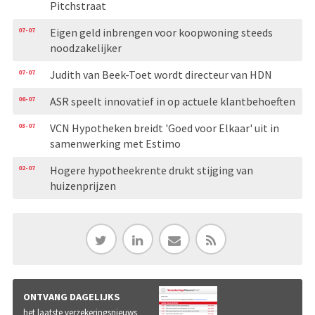
Pitchstraat
07-07
Eigen geld inbrengen voor koopwoning steeds
noodzakelijker
07-07
Judith van Beek-Toet wordt directeur van HDN
06-07
ASR speelt innovatief in op actuele klantbehoeften
03-07
VCN Hypotheken breidt 'Goed voor Elkaar' uit in
samenwerking met Estimo
02-07
Hogere hypotheekrente drukt stijging van
huizenprijzen
ONTVANG DAGELIJKS
het laatste verzekeringsnieuws