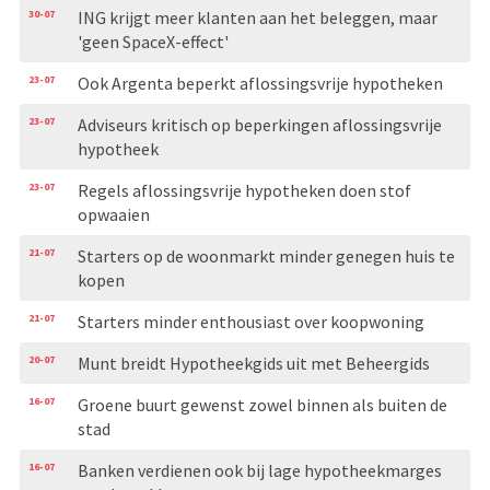
30-07
ING krijgt meer klanten aan het beleggen, maar
'geen SpaceX-effect'
23-07
Ook Argenta beperkt aflossingsvrije hypotheken
23-07
Adviseurs kritisch op beperkingen aflossingsvrije
hypotheek
23-07
Regels aflossingsvrije hypotheken doen stof
opwaaien
21-07
Starters op de woonmarkt minder genegen huis te
kopen
21-07
Starters minder enthousiast over koopwoning
20-07
Munt breidt Hypotheekgids uit met Beheergids
16-07
Groene buurt gewenst zowel binnen als buiten de
stad
16-07
Banken verdienen ook bij lage hypotheekmarges