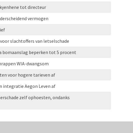
kyenhene tot directeur
onderscheidend vermogen
ief
 voor slachtoffers van letselschade
a bomaanslag beperken tot 5 procent
 schrappen WIA-dwangsom
uten voor hogere tarieven af
 integratie Aegon Leven af
erschade zelf ophoesten, ondanks