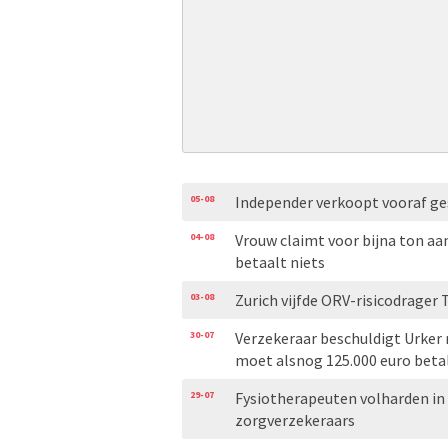
05-08
Independer verkoopt vooraf ge
04-08
Vrouw claimt voor bijna ton aa
betaalt niets
03-08
Zurich vijfde ORV-risicodrager 
30-07
Verzekeraar beschuldigt Urker
moet alsnog 125.000 euro beta
29-07
Fysiotherapeuten volharden in
zorgverzekeraars