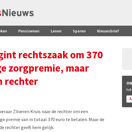
eken
Pensioenen
Lenen
Sparen
Nieuwsbrief
egint rechtszaak om 370
ige zorgpremie, maar
n rechter
ON
het
A
keraar Zilveren Kruis naar de rechter om een
ge premie van in totaal 370 euro te betalen. Maar de
de rechter geeft hem gelijk.