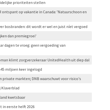
elijke prioriteiten stellen
R ontspant op vakantie in Canada: ’Natuurschoon en
r bosbranden: dit wordt er wel en juist níet vergoed
jken dan premiegroei'
ar dagen te vroeg: geen vergoeding van
pman klimt zorgverzekeraar UnitedHealth uit diep dal
645 miljoen keer ingelogd
n private markten; DNB waarschuwt voor risico's
j Klaverblad
erland kwetsbaar
t in eerste helft 2026