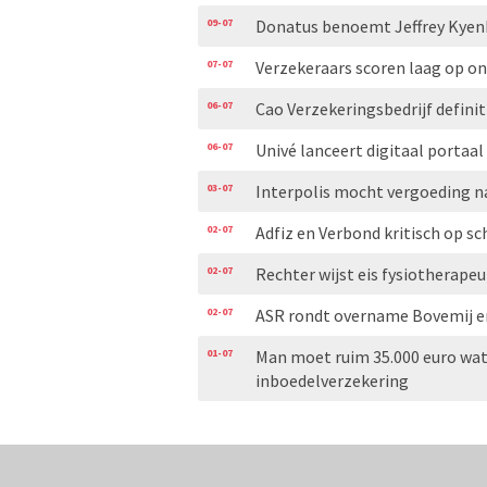
09-07
Donatus benoemt Jeffrey Kyen
07-07
Verzekeraars scoren laag op 
06-07
Cao Verzekeringsbedrijf definit
06-07
Univé lanceert digitaal portaal
03-07
Interpolis mocht vergoeding n
02-07
Adfiz en Verbond kritisch op
02-07
Rechter wijst eis fysiotherape
02-07
ASR rondt overname Bovemij en
01-07
Man moet ruim 35.000 euro wat
inboedelverzekering