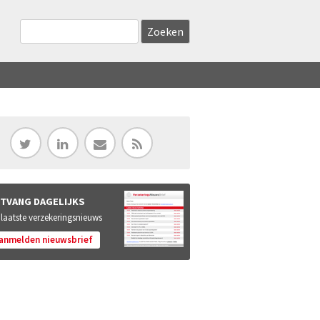
Zoekveld
Search this site
TVANG DAGELIJKS
 laatste verzekeringsnieuws
anmelden nieuwsbrief