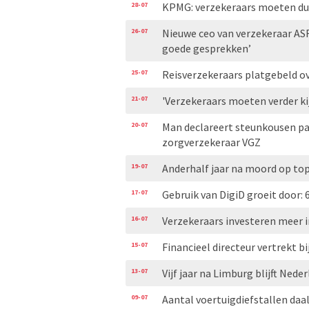
28-07
KPMG: verzekeraars moeten duid
26-07
Nieuwe ceo van verzekeraar AS
goede gesprekken’
25-07
Reisverzekeraars platgebeld ove
21-07
'Verzekeraars moeten verder ki
20-07
Man declareert steunkousen pa
zorgverzekeraar VGZ
19-07
Anderhalf jaar na moord op to
17-07
Gebruik van DigiD groeit door: 
16-07
Verzekeraars investeren meer i
15-07
Financieel directeur vertrekt bi
13-07
Vijf jaar na Limburg blijft Ned
09-07
Aantal voertuigdiefstallen daal