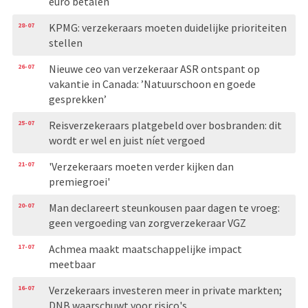
euro betalen
28-07
KPMG: verzekeraars moeten duidelijke prioriteiten
stellen
26-07
Nieuwe ceo van verzekeraar ASR ontspant op
vakantie in Canada: ’Natuurschoon en goede
gesprekken’
25-07
Reisverzekeraars platgebeld over bosbranden: dit
wordt er wel en juist níet vergoed
21-07
'Verzekeraars moeten verder kijken dan
premiegroei'
20-07
Man declareert steunkousen paar dagen te vroeg:
geen vergoeding van zorgverzekeraar VGZ
17-07
Achmea maakt maatschappelijke impact
meetbaar
16-07
Verzekeraars investeren meer in private markten;
DNB waarschuwt voor risico's