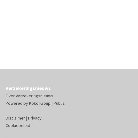
Verzekeringsnieuws
Over Verzekeringsnieuws
Powered by
Koko Kroup
|
Publiz
Disclaimer
|
Privacy
Cookiebeleid