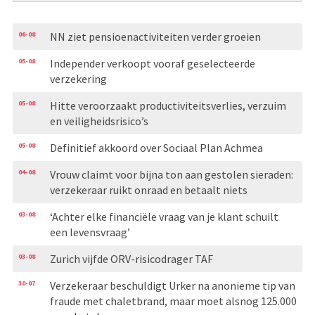
06-08
NN ziet pensioenactiviteiten verder groeien
05-08
Independer verkoopt vooraf geselecteerde
verzekering
05-08
Hitte veroorzaakt productiviteitsverlies, verzuim
en veiligheidsrisico’s
05-08
Definitief akkoord over Sociaal Plan Achmea
04-08
Vrouw claimt voor bijna ton aan gestolen sieraden:
verzekeraar ruikt onraad en betaalt niets
03-08
‘Achter elke financiële vraag van je klant schuilt
een levensvraag’
03-08
Zurich vijfde ORV-risicodrager TAF
30-07
Verzekeraar beschuldigt Urker na anonieme tip van
fraude met chaletbrand, maar moet alsnog 125.000