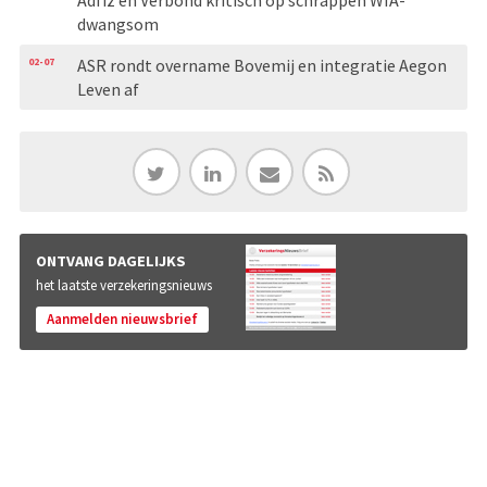
Adfiz en Verbond kritisch op schrappen WIA-
dwangsom
02-07
ASR rondt overname Bovemij en integratie Aegon
Leven af
ONTVANG DAGELIJKS
het laatste verzekeringsnieuws
Aanmelden nieuwsbrief