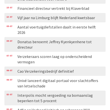
15-07
Financieel directeur vertrekt bij Klaverblad
13-07
Vijf jaar na Limburg blijft Nederland kwetsbaar
09-07
Aantal voertuigdiefstallen daalt in eerste helft
2026
09-07
Donatus benoemt Jeffrey Kyenkyenhene tot
directeur
07-07
Verzekeraars scoren laag op onderscheidend
vermogen
06-07
Cao Verzekeringsbedrijf definitief
06-07
Univé lanceert digitaal portaal voor slachtoffers
van letselschade
03-07
Interpolis mocht vergoeding na bomaanslag
beperken tot 5 procent
02-07