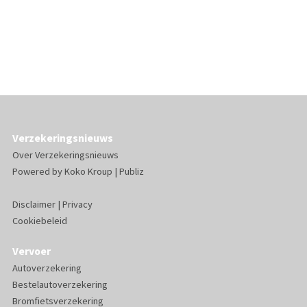
Verzekeringsnieuws
Over Verzekeringsnieuws
Powered by
Koko Kroup
|
Publiz
Disclaimer
|
Privacy
Cookiebeleid
Vervoer
Autoverzekering
Bestelautoverzekering
Bromfietsverzekering