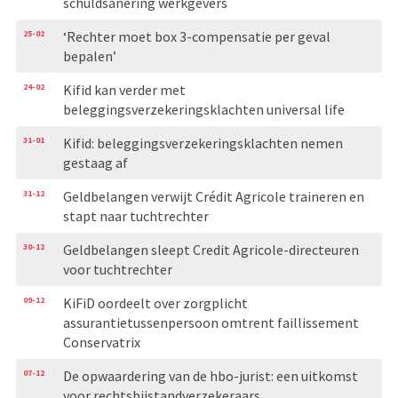
schuldsanering werkgevers
25-02
‘Rechter moet box 3-compensatie per geval
bepalen’
24-02
Kifid kan verder met
beleggingsverzekeringsklachten universal life
31-01
Kifid: beleggingsverzekeringsklachten nemen
gestaag af
31-12
Geldbelangen verwijt Crédit Agricole traineren en
stapt naar tuchtrechter
30-12
Geldbelangen sleept Credit Agricole-directeuren
voor tuchtrechter
09-12
KiFiD oordeelt over zorgplicht
assurantietussenpersoon omtrent faillissement
Conservatrix
07-12
De opwaardering van de hbo-jurist: een uitkomst
voor rechtsbijstandverzekeraars