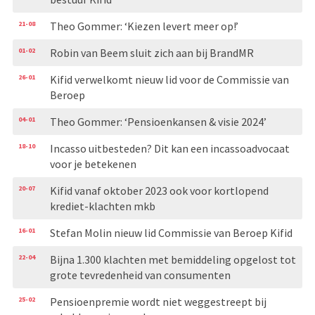
21-08
Theo Gommer: ‘Kiezen levert meer op!’
01-02
Robin van Beem sluit zich aan bij BrandMR
26-01
Kifid verwelkomt nieuw lid voor de Commissie van
Beroep
04-01
Theo Gommer: ‘Pensioenkansen & visie 2024’
18-10
Incasso uitbesteden? Dit kan een incassoadvocaat
voor je betekenen
20-07
Kifid vanaf oktober 2023 ook voor kortlopend
krediet-klachten mkb
16-01
Stefan Molin nieuw lid Commissie van Beroep Kifid
22-04
Bijna 1.300 klachten met bemiddeling opgelost tot
grote tevredenheid van consumenten
25-02
Pensioenpremie wordt niet weggestreept bij