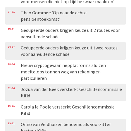
voor mensen die niet op tijd bezwaar maakten’
07-01
Theo Gommer: ‘Op naar de echte
pensioentoekomst’
25-11
Gedupeerde ouders krijgen keuze uit 2 routes voor
aanvullende schade
04-07
Gedupeerde ouders krijgen keuze uit twee routes
voor aanvullende schade
28-06
Nieuw cryptogevaar: nepplatforms sluizen
moeiteloos tonnen weg van rekeningen
particulieren
02-06
Jozua van der Beek versterkt Geschillencommissie
Kifid
16-01
Carola le Poole versterkt Geschillencommissie
Kifid
19-11
Onno van Veldhuizen benoemd als voorzitter
bestuur Kifid