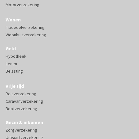
Motorverzekering
Wonen
Inboedelverzekering
Woonhuisverzekering
Geld
Hypotheek
Lenen
Belasting
Vrije tijd
Reisverzekering
Caravanverzekering
Bootverzekering
Gezin & inkomen
Zorgverzekering
Uitvaartverzekering