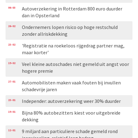
06-03
Autoverzekering in Rotterdam 800 euro duurder
dan in Opsterland
26-02
Ondernemers lopen risico op hoge restschuld
zonder allriskdekking
23-02
'Registratie na roekeloos rijgedrag partner mag,
maar korter'
19-02
Veel kleine autoschades niet gemeld uit angst voor
hogere premie
27-01
Automobilisten maken vaak fouten bij invullen
schadevrije jaren
23-01
Independer: autoverzekering weer 30% duurder
19-01
Bijna 80% autobezitters kiest voor uitgebreide
dekking
12-01
9 miljard aan particuliere schade gemeld rond
jaarwisseling, relatief laag bedrag