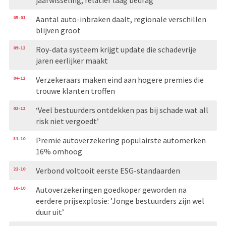
05-01
Aantal auto-inbraken daalt, regionale verschillen
blijven groot
09-12
Roy-data systeem krijgt update die schadevrije
jaren eerlijker maakt
04-12
Verzekeraars maken eind aan hogere premies die
trouwe klanten troffen
02-12
‘Veel bestuurders ontdekken pas bij schade wat all
risk niet vergoedt’
31-10
Premie autoverzekering populairste automerken
16% omhoog
22-10
Verbond voltooit eerste ESG-standaarden
16-10
Autoverzekeringen goedkoper geworden na
eerdere prijsexplosie: ’Jonge bestuurders zijn wel
duur uit’