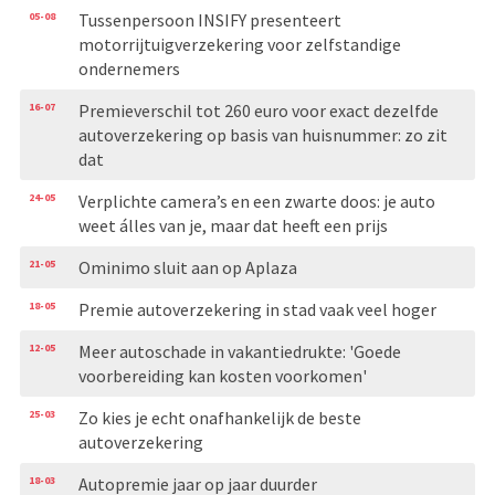
05-08
Tussenpersoon INSIFY presenteert
motorrijtuigverzekering voor zelfstandige
ondernemers
16-07
Premieverschil tot 260 euro voor exact dezelfde
autoverzekering op basis van huisnummer: zo zit
dat
24-05
Verplichte camera’s en een zwarte doos: je auto
weet álles van je, maar dat heeft een prijs
21-05
Ominimo sluit aan op Aplaza
18-05
Premie autoverzekering in stad vaak veel hoger
12-05
Meer autoschade in vakantiedrukte: 'Goede
voorbereiding kan kosten voorkomen'
25-03
Zo kies je echt onafhankelijk de beste
autoverzekering
18-03
Autopremie jaar op jaar duurder