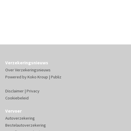
Verzekeringsnieuws
Over Verzekeringsnieuws
Powered by
Koko Kroup
|
Publiz
Disclaimer
|
Privacy
Cookiebeleid
Vervoer
Autoverzekering
Bestelautoverzekering