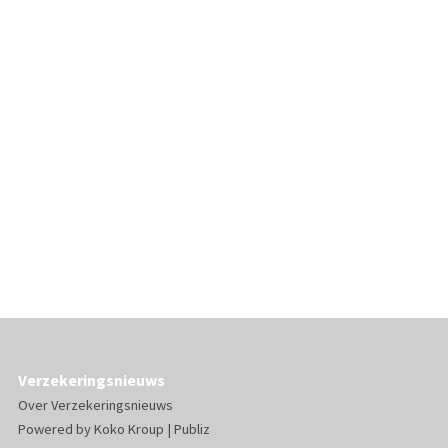
Verzekeringsnieuws
Over Verzekeringsnieuws
Powered by
Koko Kroup
|
Publiz