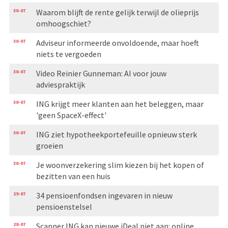
30-07
Waarom blijft de rente gelijk terwijl de olieprijs
omhoogschiet?
30-07
Adviseur informeerde onvoldoende, maar hoeft
niets te vergoeden
30-07
Video Reinier Gunneman: AI voor jouw
adviespraktijk
30-07
ING krijgt meer klanten aan het beleggen, maar
'geen SpaceX-effect'
30-07
ING ziet hypotheekportefeuille opnieuw sterk
groeien
30-07
Je woonverzekering slim kiezen bij het kopen of
bezitten van een huis
29-07
34 pensioenfondsen ingevaren in nieuw
pensioenstelsel
28-07
Scanner ING kan nieuwe iDeal niet aan: online