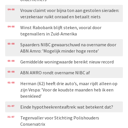
04-08
Vrouw claimt voor bijna ton aan gestolen sieraden:
verzekeraar ruikt onraad en betaalt niets
04-08
Winst Rabobank blijft steken, vooral door
tegenvallers in Zuid-Amerika
03-08
Spaarders NIBC gewaarschuwd na overname door
ABN Amro: ’Mogelijk minder hoge rente’
03-08
Gemiddelde woningwaarde bereikt nieuw record
03-08
ABN AMRO rondt overname NIBC af
01-08
Herman (62) heeft drie auto’s, maar rijdt alleen op
zijn Vespa: ’Voor de koudste maanden heb ik een
beenkleed’
31-07
Einde hypotheekrenteaftrek: wat betekent dat?
31-07
Tegenvaller voor Stichting Polishouders
Conservatrix