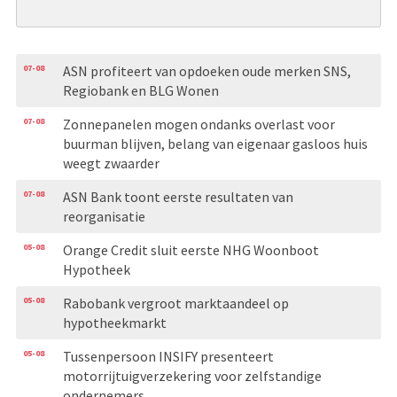
07-08
ASN profiteert van opdoeken oude merken SNS,
Regiobank en BLG Wonen
07-08
Zonnepanelen mogen ondanks overlast voor
buurman blijven, belang van eigenaar gasloos huis
weegt zwaarder
07-08
ASN Bank toont eerste resultaten van
reorganisatie
05-08
Orange Credit sluit eerste NHG Woonboot
Hypotheek
05-08
Rabobank vergroot marktaandeel op
hypotheekmarkt
05-08
Tussenpersoon INSIFY presenteert
motorrijtuigverzekering voor zelfstandige
ondernemers