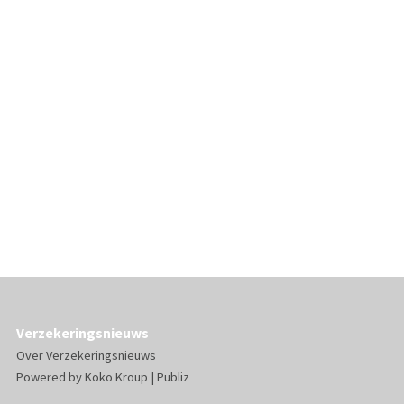
Verzekeringsnieuws
Over Verzekeringsnieuws
Powered by
Koko Kroup
|
Publiz