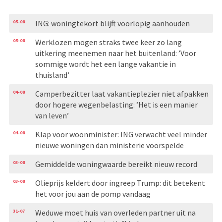
05-08
ING: woningtekort blijft voorlopig aanhouden
05-08
Werklozen mogen straks twee keer zo lang
uitkering meenemen naar het buitenland: ’Voor
sommige wordt het een lange vakantie in
thuisland’
04-08
Camperbezitter laat vakantieplezier niet afpakken
door hogere wegenbelasting: ’Het is een manier
van leven’
04-08
Klap voor woonminister: ING verwacht veel minder
nieuwe woningen dan ministerie voorspelde
03-08
Gemiddelde woningwaarde bereikt nieuw record
03-08
Olieprijs keldert door ingreep Trump: dit betekent
het voor jou aan de pomp vandaag
31-07
Weduwe moet huis van overleden partner uit na