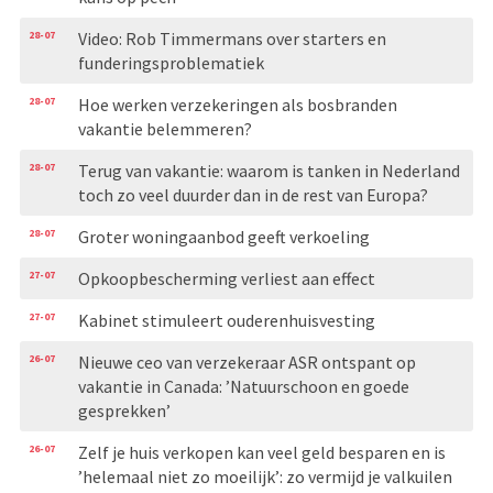
28-07
Video: Rob Timmermans over starters en
funderingsproblematiek
28-07
Hoe werken verzekeringen als bosbranden
vakantie belemmeren?
28-07
Terug van vakantie: waarom is tanken in Nederland
toch zo veel duurder dan in de rest van Europa?
28-07
Groter woningaanbod geeft verkoeling
27-07
Opkoopbescherming verliest aan effect
27-07
Kabinet stimuleert ouderenhuisvesting
26-07
Nieuwe ceo van verzekeraar ASR ontspant op
vakantie in Canada: ’Natuurschoon en goede
gesprekken’
26-07
Zelf je huis verkopen kan veel geld besparen en is
’helemaal niet zo moeilijk’: zo vermijd je valkuilen