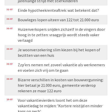
jarenlange strijd met stiefkinderen
31-07
Einde hypotheekrenteaftrek: wat betekent dat?
30-07
Bouwleges lopen uiteen van 122 tot 21.000 euro
30-07
Huizenverkopers snijden zichzelf in de vingers door
hoog in te zetten: vraagprijs wordt steeds vaker
verlaagd
30-07
Je woonverzekering slim kiezen bij het kopen of
bezitten van een huis
30-07
Zzp’ers nemen net zoveel vakantie als werknemers
en voelen zich vrij om te gaan
30-07
Bizarre verschillen in kosten van bouwvergunning:
hier betaal je 21.000 euro, gemeente verderop
rekenen ze maar 122 euro
29-07
Voor vakantievierders loont het om deze
vakantiedag te mijden: ’Kortere reistijd en minder
kans op pech’