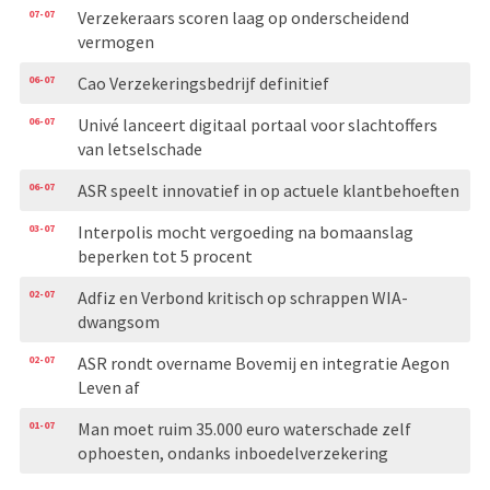
07-07
Verzekeraars scoren laag op onderscheidend
vermogen
06-07
Cao Verzekeringsbedrijf definitief
06-07
Univé lanceert digitaal portaal voor slachtoffers
van letselschade
06-07
ASR speelt innovatief in op actuele klantbehoeften
03-07
Interpolis mocht vergoeding na bomaanslag
beperken tot 5 procent
02-07
Adfiz en Verbond kritisch op schrappen WIA-
dwangsom
02-07
ASR rondt overname Bovemij en integratie Aegon
Leven af
01-07
Man moet ruim 35.000 euro waterschade zelf
ophoesten, ondanks inboedelverzekering