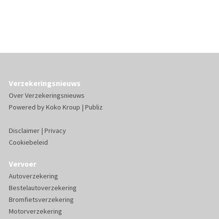
Verzekeringsnieuws
Over Verzekeringsnieuws
Powered by
Koko Kroup
|
Publiz
Disclaimer
|
Privacy
Cookiebeleid
Vervoer
Autoverzekering
Bestelautoverzekering
Bromfietsverzekering
Motorverzekering