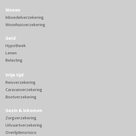
Wonen
Inboedelverzekering
Woonhuisverzekering
Geld
Hypotheek
Lenen
Belasting
Vrije tijd
Reisverzekering
Caravanverzekering
Bootverzekering
Gezin & inkomen
Zorgverzekering
Uitvaartverzekering
Overlijdensrisico