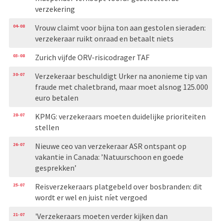
verzekering
04-08
Vrouw claimt voor bijna ton aan gestolen sieraden:
verzekeraar ruikt onraad en betaalt niets
03-08
Zurich vijfde ORV-risicodrager TAF
30-07
Verzekeraar beschuldigt Urker na anonieme tip van
fraude met chaletbrand, maar moet alsnog 125.000
euro betalen
28-07
KPMG: verzekeraars moeten duidelijke prioriteiten
stellen
26-07
Nieuwe ceo van verzekeraar ASR ontspant op
vakantie in Canada: ’Natuurschoon en goede
gesprekken’
25-07
Reisverzekeraars platgebeld over bosbranden: dit
wordt er wel en juist níet vergoed
21-07
'Verzekeraars moeten verder kijken dan