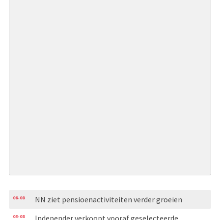
06-08
NN ziet pensioenactiviteiten verder groeien
05-08
Independer verkoopt vooraf geselecteerde