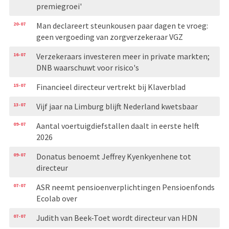
premiegroei'
20-07
Man declareert steunkousen paar dagen te vroeg:
geen vergoeding van zorgverzekeraar VGZ
16-07
Verzekeraars investeren meer in private markten;
DNB waarschuwt voor risico's
15-07
Financieel directeur vertrekt bij Klaverblad
13-07
Vijf jaar na Limburg blijft Nederland kwetsbaar
09-07
Aantal voertuigdiefstallen daalt in eerste helft
2026
09-07
Donatus benoemt Jeffrey Kyenkyenhene tot
directeur
07-07
ASR neemt pensioenverplichtingen Pensioenfonds
Ecolab over
07-07
Judith van Beek-Toet wordt directeur van HDN