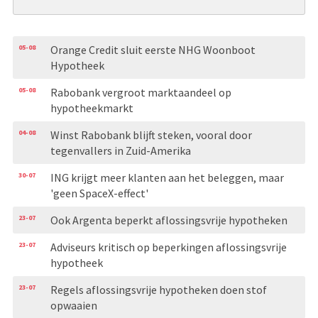
05-08
Orange Credit sluit eerste NHG Woonboot
Hypotheek
05-08
Rabobank vergroot marktaandeel op
hypotheekmarkt
04-08
Winst Rabobank blijft steken, vooral door
tegenvallers in Zuid-Amerika
30-07
ING krijgt meer klanten aan het beleggen, maar
'geen SpaceX-effect'
23-07
Ook Argenta beperkt aflossingsvrije hypotheken
23-07
Adviseurs kritisch op beperkingen aflossingsvrije
hypotheek
23-07
Regels aflossingsvrije hypotheken doen stof
opwaaien