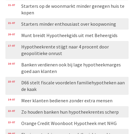
21-07
Starters op de woonmarkt minder genegen huis te
kopen
21-07
Starters minder enthousiast over koopwoning
20-07
Munt breidt Hypotheekgids uit met Beheergids
17-07
Hypotheekrente stijgt naar 4 procent door
geopolitieke onrust
16-07
Banken verdienen ook bij lage hypotheekmarges
goed aan klanten
15-07
D66 stelt fiscale voordelen familiehypotheken aan
de kaak
14-07
Meer klanten bedienen zonder extra mensen
13-07
Zo houden banken hun hypotheekrentes scherp
13-07
Orange Credit Woonboot Hypotheek met NHG
08-07