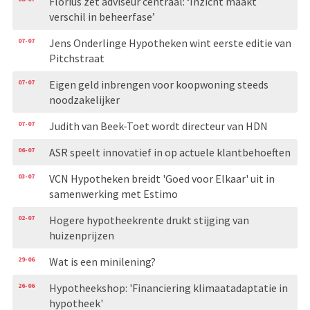
Florius zet adviseur centraal: ‘Inzicht maakt
verschil in beheerfase’
07-07
Jens Onderlinge Hypotheken wint eerste editie van
Pitchstraat
07-07
Eigen geld inbrengen voor koopwoning steeds
noodzakelijker
07-07
Judith van Beek-Toet wordt directeur van HDN
06-07
ASR speelt innovatief in op actuele klantbehoeften
03-07
VCN Hypotheken breidt 'Goed voor Elkaar' uit in
samenwerking met Estimo
02-07
Hogere hypotheekrente drukt stijging van
huizenprijzen
29-06
Wat is een minilening?
26-06
Hypotheekshop: 'Financiering klimaatadaptatie in
hypotheek'