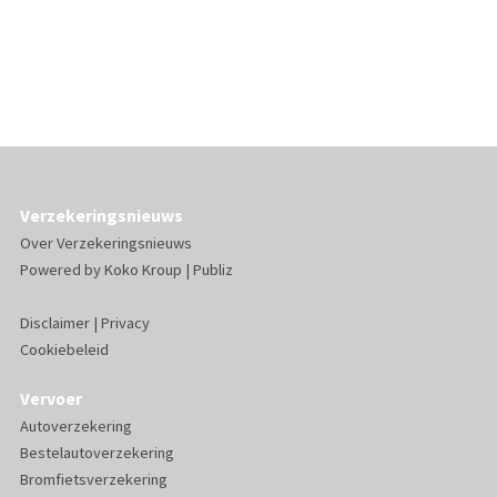
Verzekeringsnieuws
Over Verzekeringsnieuws
Powered by
Koko Kroup
|
Publiz
Disclaimer
|
Privacy
Cookiebeleid
Vervoer
Autoverzekering
Bestelautoverzekering
Bromfietsverzekering