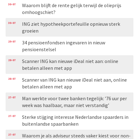
30-07
Waarom blijft de rente gelijk terwijl de olieprijs
omhoogschiet?
30-07
ING ziet hypotheekportefeuille opnieuw sterk
groeien
29-07
34 pensioenfondsen ingevaren in nieuw
pensioenstelsel
28-07
Scanner ING kan nieuwe iDeal niet aan: online
betalen alleen met app
28-07
Scanner van ING kan nieuwe iDeal niet aan, online
betalen alleen met app
27-07
Man werkte voor twee banken tegelijk: ’76 uur per
week was haalbaar, maar niet verstandig’
27-07
Sterke stijging interesse Nederlandse spaarders in
buitenlandse spaarbanken
27-07
Waarom je als adviseur steeds vaker kiest voor non-