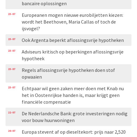
bancaire oplossingen
23-07
Europeanen mogen nieuwe eurobiljetten kiezen:
wordt het Beethoven, Maria Callas of toch de
ijsvogel?
23-07
Ook Argenta beperkt aflossingsvrije hypotheken
23-07
Adviseurs kritisch op beperkingen aflossingsvrije
hypotheek
23-07
Regels aflossingsvrije hypotheken doen stof
opwaaien
23-07
Echtpaar wil geen zaken meer doen met Knab nu
het in Oostenrijkse handen is, maar krijgt geen
financiële compensatie
22-07
De Nederlandsche Bank: grote investeringen nodig
voor bouw huurwoningen
20-07
Europa stevent af op dieseltekort: prijs naar 2,520