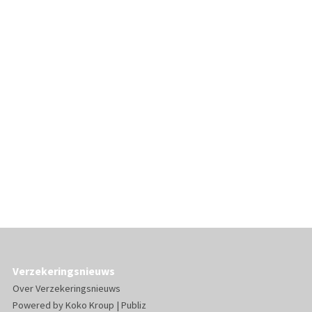
Verzekeringsnieuws
Over Verzekeringsnieuws
Powered by
Koko Kroup
|
Publiz