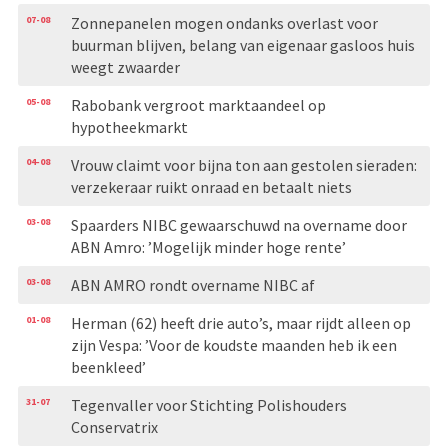
07-08
Zonnepanelen mogen ondanks overlast voor
buurman blijven, belang van eigenaar gasloos huis
weegt zwaarder
05-08
Rabobank vergroot marktaandeel op
hypotheekmarkt
04-08
Vrouw claimt voor bijna ton aan gestolen sieraden:
verzekeraar ruikt onraad en betaalt niets
03-08
Spaarders NIBC gewaarschuwd na overname door
ABN Amro: ’Mogelijk minder hoge rente’
03-08
ABN AMRO rondt overname NIBC af
01-08
Herman (62) heeft drie auto’s, maar rijdt alleen op
zijn Vespa: ’Voor de koudste maanden heb ik een
beenkleed’
31-07
Tegenvaller voor Stichting Polishouders
Conservatrix