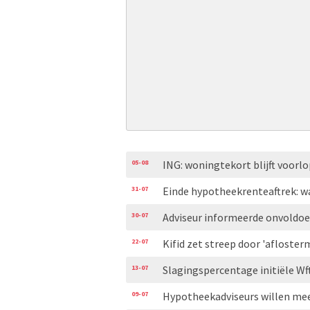
05-08
ING: woningtekort blijft voorl
31-07
Einde hypotheekrenteaftrek: w
30-07
Adviseur informeerde onvoldoe
22-07
Kifid zet streep door 'aflosterm
13-07
Slagingspercentage initiële Wf
09-07
Hypotheekadviseurs willen mee