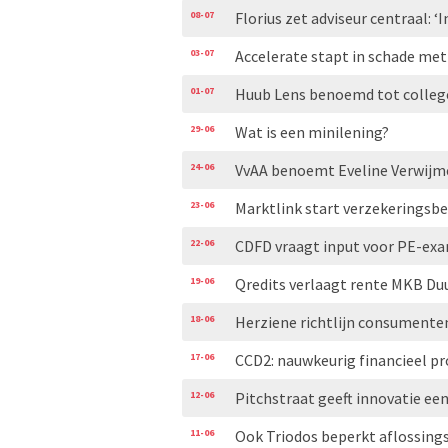
08-07
Florius zet adviseur centraal: ‘
03-07
Accelerate stapt in schade me
01-07
Huub Lens benoemd tot colleg
29-06
Wat is een minilening?
24-06
VvAA benoemt Eveline Verwijme
23-06
Marktlink start verzekeringsbe
22-06
CDFD vraagt input voor PE-ex
19-06
Qredits verlaagt rente MKB Du
18-06
Herziene richtlijn consumente
17-06
CCD2: nauwkeurig financieel prof
12-06
Pitchstraat geeft innovatie ee
11-06
Ook Triodos beperkt aflossing