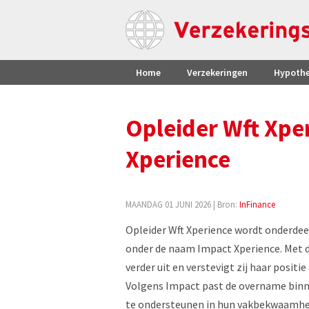
Home
Verzekeringen
Hypoth
Opleider Wft Xpe
Xperience
MAANDAG 01 JUNI 2026
| Bron:
InFinance
Opleider Wft Xperience wordt onderdee
onder de naam Impact Xperience. Met d
verder uit en verstevigt zij haar positi
Volgens Impact past de overname binne
te ondersteunen in hun vakbekwaamheid.