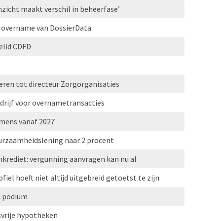
Inzicht maakt verschil in beheerfase’
t overname van DossierData
elid CDFD
ren tot directeur Zorgorganisaties
drijf voor overnametransacties
amens vanaf 2027
urzaamheidslening naar 2 procent
nkrediet: vergunning aanvragen kan nu al
iel hoeft niet altijd uitgebreid getoetst te zijn
n podium
svrije hypotheken