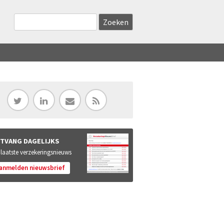
Zoekveld
Search this site
TVANG DAGELIJKS
 laatste verzekeringsnieuws
anmelden nieuwsbrief