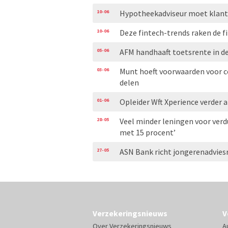
10-06
Hypotheekadviseur moet klant
10-06
Deze fintech-trends raken de f
05-06
AFM handhaaft toetsrente in d
03-06
Munt hoeft voorwaarden voor c
delen
01-06
Opleider Wft Xperience verder 
28-05
Veel minder leningen voor verd
met 15 procent’
27-05
ASN Bank richt jongerenadvies
Verzekeringsnieuws
V
Over Verzekeringsnieuws
A