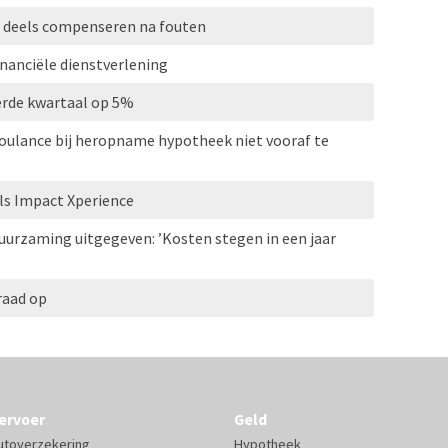
 deels compenseren na fouten
inanciële dienstverlening
erde kwartaal op 5%
oulance bij heropname hypotheek niet vooraf te
als Impact Xperience
uurzaming uitgegeven: ’Kosten stegen in een jaar
raad op
ervoer
Geld
utoverzekering
Hypotheek