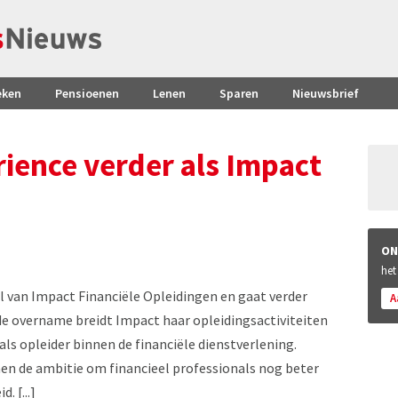
eken
Pensioenen
Lenen
Sparen
Nieuwsbrief
rience verder als Impact
ON
het
l van Impact Financiële Opleidingen en gaat verder
A
e overname breidt Impact haar opleidingsactiviteiten
e als opleider binnen de financiële dienstverlening.
n de ambitie om financieel professionals nog beter
 [...]