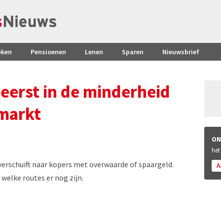
eken
Pensioenen
Lenen
Sparen
Nieuwsbrief
 eerst in de minderheid
markt
ON
het
rschuift naar kopers met overwaarde of spaargeld.
A
welke routes er nog zijn.