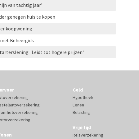
ijn van tachtig jaar'
der genegen huis te kopen
over koopwoning
 met Beheergids
arterslening: 'Leidt tot hogere prijzen'
ervoer
Geld
utoverzekering
Hypotheek
estelautoverzekering
Lenen
romfietsverzekering
Belasting
otorverzekering
Vrije tijd
onen
Reisverzekering