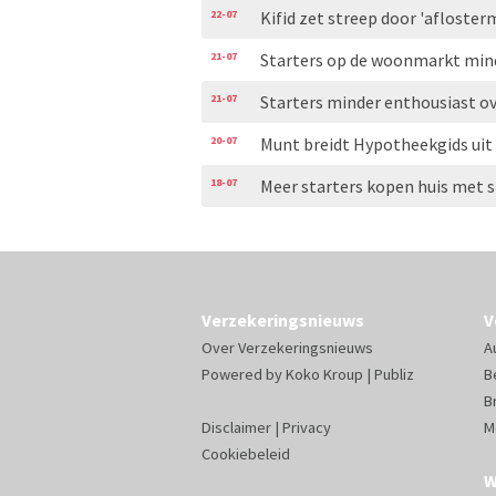
22-07
Kifid zet streep door 'aflosterm
21-07
Starters op de woonmarkt min
21-07
Starters minder enthousiast 
20-07
Munt breidt Hypotheekgids uit
18-07
Meer starters kopen huis met st
Verzekeringsnieuws
V
Over Verzekeringsnieuws
A
Powered by
Koko Kroup
|
Publiz
B
B
Disclaimer
|
Privacy
M
Cookiebeleid
W