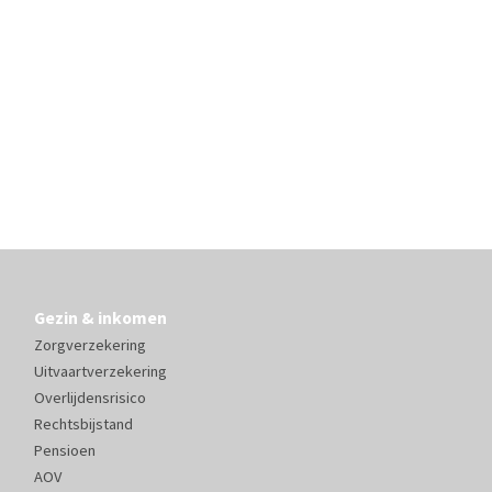
Gezin & inkomen
Zorgverzekering
Uitvaartverzekering
Overlijdensrisico
Rechtsbijstand
Pensioen
AOV