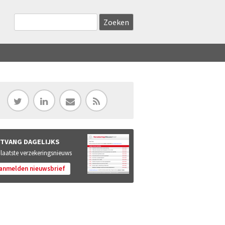
Zoekveld
Search this site
TVANG DAGELIJKS
 laatste verzekeringsnieuws
anmelden nieuwsbrief