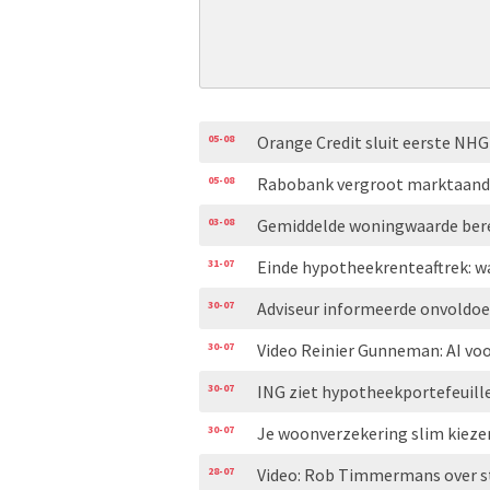
05-08
Orange Credit sluit eerste N
05-08
Rabobank vergroot marktaand
03-08
Gemiddelde woningwaarde bere
31-07
Einde hypotheekrenteaftrek: w
30-07
Adviseur informeerde onvoldoe
30-07
Video Reinier Gunneman: AI voo
30-07
ING ziet hypotheekportefeuill
30-07
Je woonverzekering slim kiezen
28-07
Video: Rob Timmermans over s