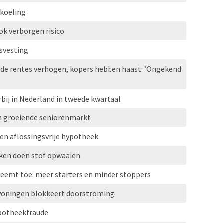
rkoeling
ok verborgen risico
svesting
 de rentes verhogen, kopers hebben haast: ’Ongekend
rbij in Nederland in tweede kwartaal
n groeiende seniorenmarkt
gen aflossingsvrije hypotheek
eken doen stof opwaaien
neemt toe: meer starters en minder stoppers
woningen blokkeert doorstroming
ypotheekfraude