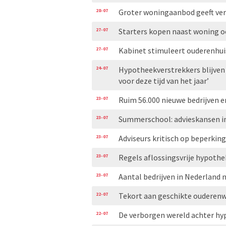
28-07
Groter woningaanbod geeft ve
27-07
Starters kopen naast woning o
27-07
Kabinet stimuleert ouderenhui
24-07
Hypotheekverstrekkers blijven
voor deze tijd van het jaar’
23-07
Ruim 56.000 nieuwe bedrijven e
23-07
Summerschool: advieskansen i
23-07
Adviseurs kritisch op beperkin
23-07
Regels aflossingsvrije hypoth
23-07
Aantal bedrijven in Nederland 
22-07
Tekort aan geschikte ouderen
22-07
De verborgen wereld achter h