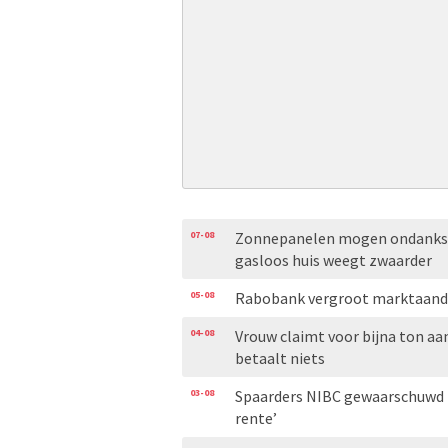
07-08
Zonnepanelen mogen ondanks o
gasloos huis weegt zwaarder
05-08
Rabobank vergroot marktaand
04-08
Vrouw claimt voor bijna ton aa
betaalt niets
03-08
Spaarders NIBC gewaarschuwd 
rente’