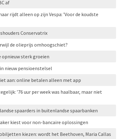
C af
aar rijdt alleen op zijn Vespa: ’Voor de koudste
’
ishouders Conservatrix
erwijl de olieprijs omhoogschiet?
e opnieuw sterk groeien
in nieuw pensioenstelsel
iet aan: online betalen alleen met app
gelijk: ’76 uur per week was haalbaar, maar niet
rlandse spaarders in buitenlandse spaarbanken
vaker kiest voor non-bancaire oplossingen
iljetten kiezen: wordt het Beethoven, Maria Callas