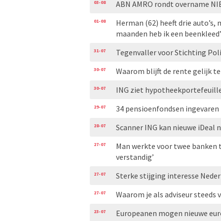
03-08
ABN AMRO rondt overname NIB
01-08
Herman (62) heeft drie auto’s, m
maanden heb ik een beenkleed
31-07
Tegenvaller voor Stichting Pol
30-07
Waarom blijft de rente gelijk t
30-07
ING ziet hypotheekportefeuill
29-07
34 pensioenfondsen ingevaren 
28-07
Scanner ING kan nieuwe iDeal n
27-07
Man werkte voor twee banken te
verstandig’
27-07
Sterke stijging interesse Nede
27-07
Waarom je als adviseur steeds 
23-07
Europeanen mogen nieuwe eurob