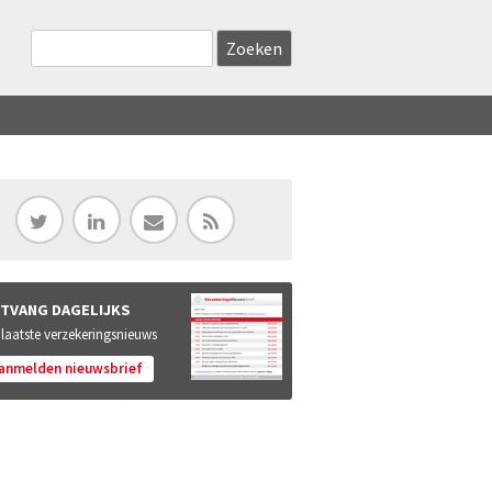
Zoekveld
Search this site
TVANG DAGELIJKS
 laatste verzekeringsnieuws
anmelden nieuwsbrief