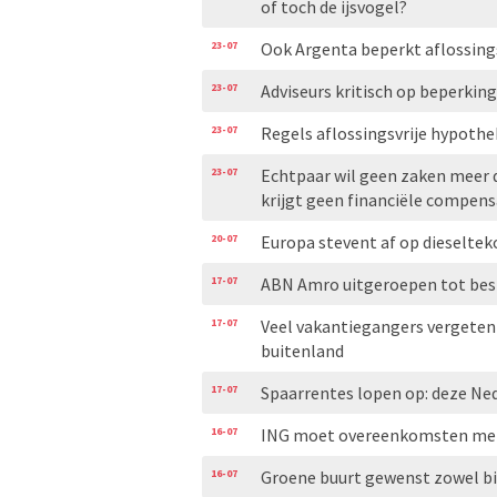
of toch de ijsvogel?
23-07
Ook Argenta beperkt aflossing
23-07
Adviseurs kritisch op beperkin
23-07
Regels aflossingsvrije hypoth
23-07
Echtpaar wil geen zaken meer 
krijgt geen financiële compens
20-07
Europa stevent af op dieseltekor
17-07
ABN Amro uitgeroepen tot best
17-07
Veel vakantiegangers vergeten
buitenland
17-07
Spaarrentes lopen op: deze Ne
16-07
ING moet overeenkomsten met
16-07
Groene buurt gewenst zowel bi