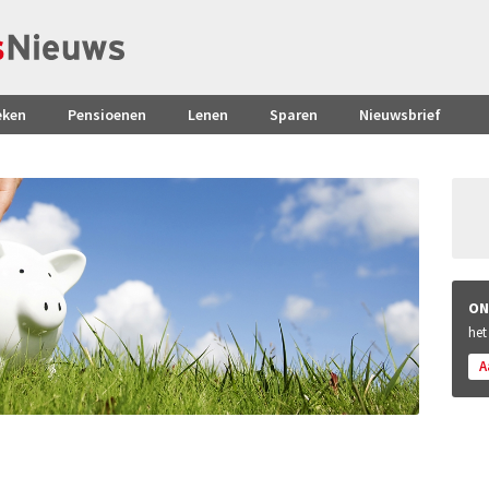
eken
Pensioenen
Lenen
Sparen
Nieuwsbrief
ON
het
A