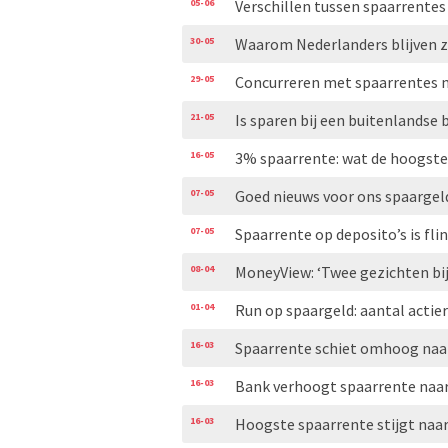
05-06
Verschillen tussen spaarrentes
30-05
Waarom Nederlanders blijven zi
29-05
Concurreren met spaarrentes n
21-05
Is sparen bij een buitenlandse 
16-05
3% spaarrente: wat de hoogste 
07-05
Goed nieuws voor ons spaargel
07-05
Spaarrente op deposito’s is fl
08-04
MoneyView: ‘Twee gezichten bij
01-04
Run op spaargeld: aantal acti
16-03
Spaarrente schiet omhoog naar
16-03
Bank verhoogt spaarrente naar
16-03
Hoogste spaarrente stijgt naar