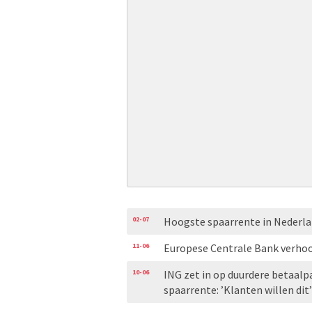
02-07
Hoogste spaarrente in Nederla
11-06
Europese Centrale Bank verhoogt
10-06
ING zet in op duurdere betaal
spaarrente: ’Klanten willen dit’