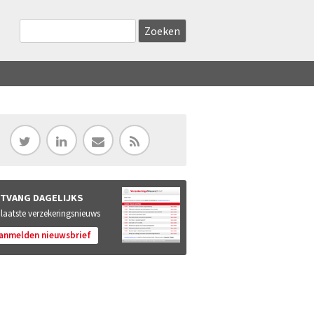
Zoekveld
Search this site
TVANG DAGELIJKS
 laatste verzekeringsnieuws
anmelden nieuwsbrief