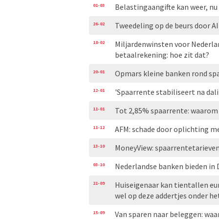
01-03
Belastingaangifte kan weer, n
26-02
Tweedeling op de beurs door AI
18-02
Miljardenwinsten voor Nederlan
betaalrekening: hoe zit dat?
20-01
Opmars kleine banken rond sp
12-01
'Spaarrente stabiliseert na dali
11-01
Tot 2,85% spaarrente: waarom 
11-12
AFM: schade door oplichting m
13-10
MoneyView: spaarrentetarieven 
03-10
Nederlandse banken bieden in 
21-09
Huiseigenaar kan tientallen eur
wel op deze addertjes onder he
15-09
Van sparen naar beleggen: wa