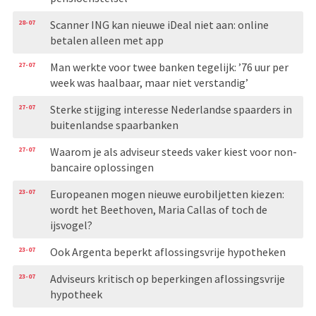
28-07
Scanner ING kan nieuwe iDeal niet aan: online
betalen alleen met app
27-07
Man werkte voor twee banken tegelijk: ’76 uur per
week was haalbaar, maar niet verstandig’
27-07
Sterke stijging interesse Nederlandse spaarders in
buitenlandse spaarbanken
27-07
Waarom je als adviseur steeds vaker kiest voor non-
bancaire oplossingen
23-07
Europeanen mogen nieuwe eurobiljetten kiezen:
wordt het Beethoven, Maria Callas of toch de
ijsvogel?
23-07
Ook Argenta beperkt aflossingsvrije hypotheken
23-07
Adviseurs kritisch op beperkingen aflossingsvrije
hypotheek