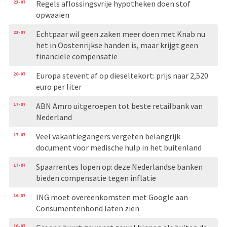
23-07
Regels aflossingsvrije hypotheken doen stof
opwaaien
23-07
Echtpaar wil geen zaken meer doen met Knab nu
het in Oostenrijkse handen is, maar krijgt geen
financiële compensatie
20-07
Europa stevent af op dieseltekort: prijs naar 2,520
euro per liter
17-07
ABN Amro uitgeroepen tot beste retailbank van
Nederland
17-07
Veel vakantiegangers vergeten belangrijk
document voor medische hulp in het buitenland
17-07
Spaarrentes lopen op: deze Nederlandse banken
bieden compensatie tegen inflatie
16-07
ING moet overeenkomsten met Google aan
Consumentenbond laten zien
16-07