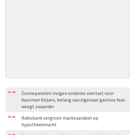
07-08
Zonnepanelen mogen ondanks overlast voor
buurman blijven, belang van eigenaar gasloos huis
weegt zwaarder
05-08
Rabobank vergroot marktaandeel op
hypotheekmarkt
04-08