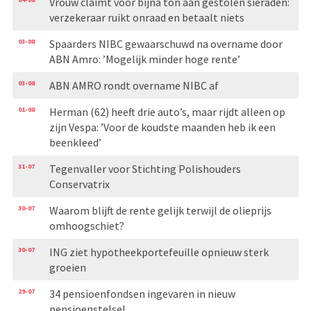
Vrouw claimt voor bijna ton aan gestolen sieraden:
verzekeraar ruikt onraad en betaalt niets
03-08
Spaarders NIBC gewaarschuwd na overname door
ABN Amro: ’Mogelijk minder hoge rente’
03-08
ABN AMRO rondt overname NIBC af
01-08
Herman (62) heeft drie auto’s, maar rijdt alleen op
zijn Vespa: ’Voor de koudste maanden heb ik een
beenkleed’
31-07
Tegenvaller voor Stichting Polishouders
Conservatrix
30-07
Waarom blijft de rente gelijk terwijl de olieprijs
omhoogschiet?
30-07
ING ziet hypotheekportefeuille opnieuw sterk
groeien
29-07
34 pensioenfondsen ingevaren in nieuw
pensioenstelsel