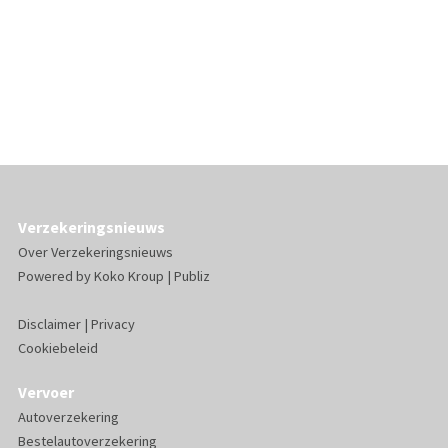
Verzekeringsnieuws
Over Verzekeringsnieuws
Powered by
Koko Kroup
|
Publiz
Disclaimer
|
Privacy
Cookiebeleid
Vervoer
Autoverzekering
Bestelautoverzekering