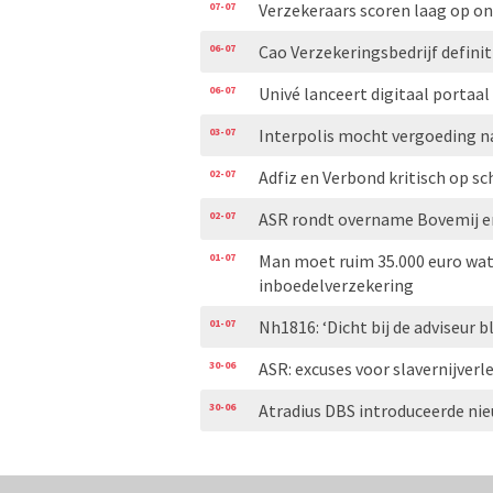
07-07
Verzekeraars scoren laag op 
06-07
Cao Verzekeringsbedrijf definit
06-07
Univé lanceert digitaal portaal
03-07
Interpolis mocht vergoeding n
02-07
Adfiz en Verbond kritisch op
02-07
ASR rondt overname Bovemij en
01-07
Man moet ruim 35.000 euro wat
inboedelverzekering
01-07
Nh1816: ‘Dicht bij de adviseur bl
30-06
ASR: excuses voor slavernijver
30-06
Atradius DBS introduceerde ni