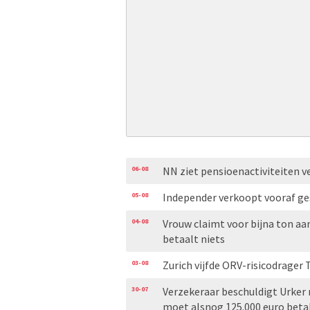
06-08
NN ziet pensioenactiviteiten v
05-08
Independer verkoopt vooraf ge
04-08
Vrouw claimt voor bijna ton aa
betaalt niets
03-08
Zurich vijfde ORV-risicodrager 
30-07
Verzekeraar beschuldigt Urker
moet alsnog 125.000 euro beta