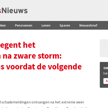
eken
Pensioenen
Lenen
Sparen
Nieuwsbrief
regent het
 na zware storm:
is voordat de volgende
ON
het
A
d schademeldingen ontvangen na het extreme weer