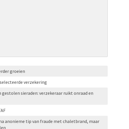
erder groeien
selecteerde verzekering
n gestolen sieraden: verzekeraar ruikt onraad en
TAF
 na anonieme tip van fraude met chaletbrand, maar
len