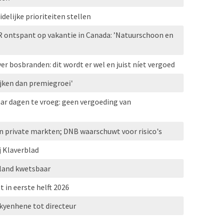
elijke prioriteiten stellen
R ontspant op vakantie in Canada: ’Natuurschoon en
r bosbranden: dit wordt er wel en juist níet vergoed
jken dan premiegroei'
ar dagen te vroeg: geen vergoeding van
n private markten; DNB waarschuwt voor risico's
j Klaverblad
erland kwetsbaar
t in eerste helft 2026
kyenhene tot directeur