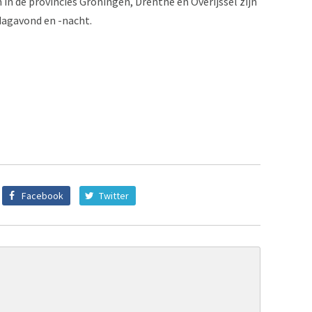
in de provincies Groningen, Drenthe en Overijssel zijn
dagavond en -nacht.
Facebook
Twitter