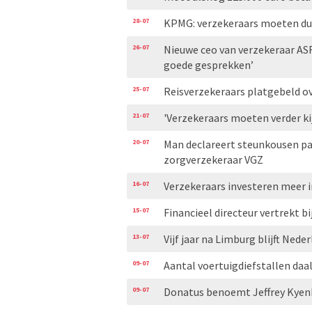
28-07
KPMG: verzekeraars moeten duid
26-07
Nieuwe ceo van verzekeraar AS
goede gesprekken’
25-07
Reisverzekeraars platgebeld ove
21-07
'Verzekeraars moeten verder ki
20-07
Man declareert steunkousen pa
zorgverzekeraar VGZ
16-07
Verzekeraars investeren meer i
15-07
Financieel directeur vertrekt bi
13-07
Vijf jaar na Limburg blijft Ned
09-07
Aantal voertuigdiefstallen daal
09-07
Donatus benoemt Jeffrey Kyen