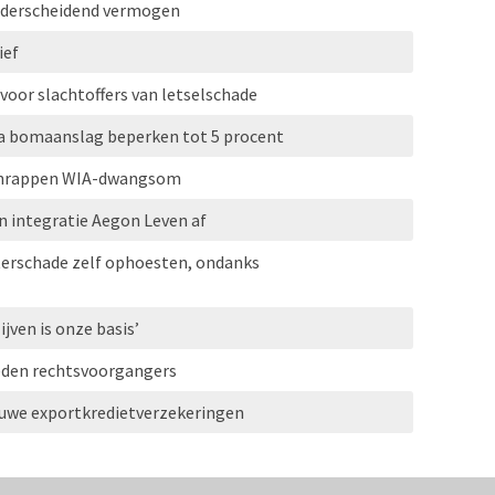
onderscheidend vermogen
ief
 voor slachtoffers van letselschade
a bomaanslag beperken tot 5 procent
 schrappen WIA-dwangsom
 integratie Aegon Leven af
erschade zelf ophoesten, ondanks
ijven is onze basis’
leden rechtsvoorgangers
euwe exportkredietverzekeringen