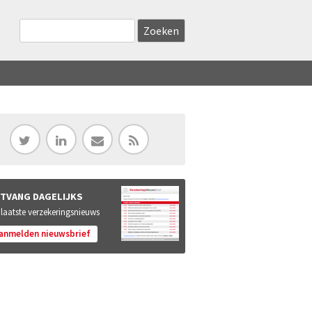
Zoekveld
Search this site
TVANG DAGELIJKS
 laatste verzekeringsnieuws
anmelden nieuwsbrief