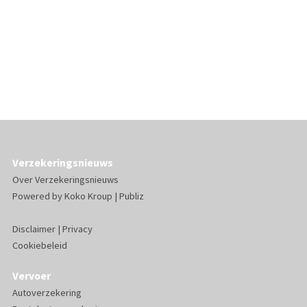
Verzekeringsnieuws
Over Verzekeringsnieuws
Powered by
Koko Kroup
|
Publiz
Disclaimer
|
Privacy
Cookiebeleid
Vervoer
Autoverzekering