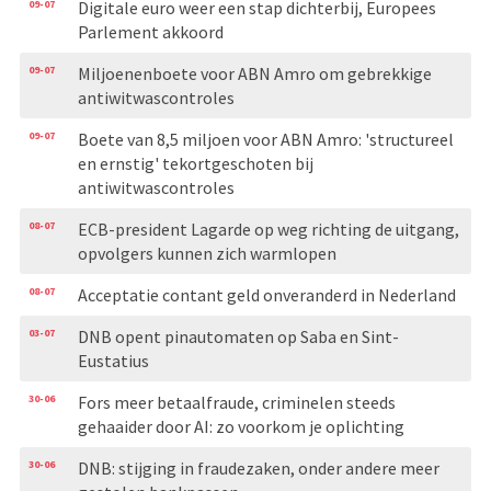
09-07
Digitale euro weer een stap dichterbij, Europees
Parlement akkoord
09-07
Miljoenenboete voor ABN Amro om gebrekkige
antiwitwascontroles
09-07
Boete van 8,5 miljoen voor ABN Amro: 'structureel
en ernstig' tekortgeschoten bij
antiwitwascontroles
08-07
ECB-president Lagarde op weg richting de uitgang,
opvolgers kunnen zich warmlopen
08-07
Acceptatie contant geld onveranderd in Nederland
03-07
DNB opent pinautomaten op Saba en Sint-
Eustatius
30-06
Fors meer betaalfraude, criminelen steeds
gehaaider door AI: zo voorkom je oplichting
30-06
DNB: stijging in fraudezaken, onder andere meer