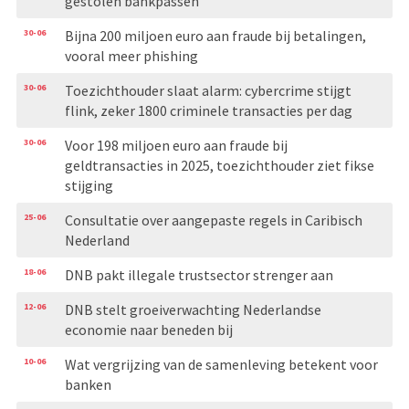
gestolen bankpassen
30-06
Bijna 200 miljoen euro aan fraude bij betalingen,
vooral meer phishing
30-06
Toezichthouder slaat alarm: cybercrime stijgt
flink, zeker 1800 criminele transacties per dag
30-06
Voor 198 miljoen euro aan fraude bij
geldtransacties in 2025, toezichthouder ziet fikse
stijging
25-06
Consultatie over aangepaste regels in Caribisch
Nederland
18-06
DNB pakt illegale trustsector strenger aan
12-06
DNB stelt groeiverwachting Nederlandse
economie naar beneden bij
10-06
Wat vergrijzing van de samenleving betekent voor
banken