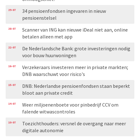
29-07
34 pensioenfondsen ingevaren in nieuw
pensioenstelsel
28-07
Scanner van ING kan nieuwe iDeal niet aan, online
betalen alleen met app
22-07
De Nederlandsche Bank: grote investeringen nodig
voor bouw huurwoningen
16-07
Verzekeraars investeren meer in private markten;
DNB waarschuwt voor risico's
15-07
DNB: Nederlandse pensioenfondsen staan beperkt
bloot aan private credit
14-07
Weer miljoenenboete voor pinbedrijf CCV om
falende witwascontroles
10-07
Toezichthouders: versnel de overgang naar meer
digitale autonomie