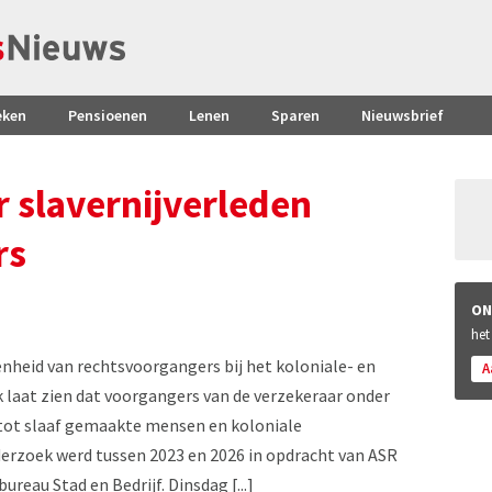
eken
Pensioenen
Lenen
Sparen
Nieuwsbrief
r slavernijverleden
rs
ON
het
nheid van rechtsvoorgangers bij het koloniale- en
A
 laat zien dat voorgangers van de verzekeraar onder
tot slaaf gemaakte mensen en koloniale
erzoek werd tussen 2023 en 2026 in opdracht van ASR
reau Stad en Bedrijf. Dinsdag [...]