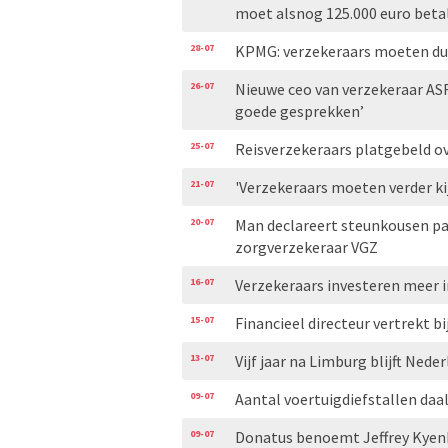
moet alsnog 125.000 euro beta
28-07
KPMG: verzekeraars moeten duid
26-07
Nieuwe ceo van verzekeraar AS
goede gesprekken’
25-07
Reisverzekeraars platgebeld ove
21-07
'Verzekeraars moeten verder ki
20-07
Man declareert steunkousen pa
zorgverzekeraar VGZ
16-07
Verzekeraars investeren meer i
15-07
Financieel directeur vertrekt bi
13-07
Vijf jaar na Limburg blijft Ned
09-07
Aantal voertuigdiefstallen daal
09-07
Donatus benoemt Jeffrey Kyen