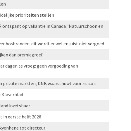
len
elijke prioriteiten stellen
R ontspant op vakantie in Canada: ’Natuurschoon en
r bosbranden: dit wordt er wel en juist níet vergoed
jken dan premiegroei'
ar dagen te vroeg: geen vergoeding van
n private markten; DNB waarschuwt voor risico's
j Klaverblad
erland kwetsbaar
t in eerste helft 2026
kyenhene tot directeur