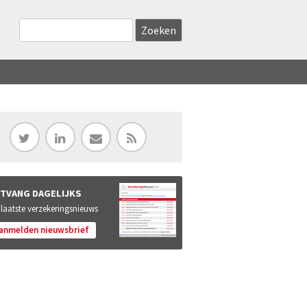
Zoekveld
Search this site
TVANG DAGELIJKS
 laatste verzekeringsnieuws
anmelden nieuwsbrief