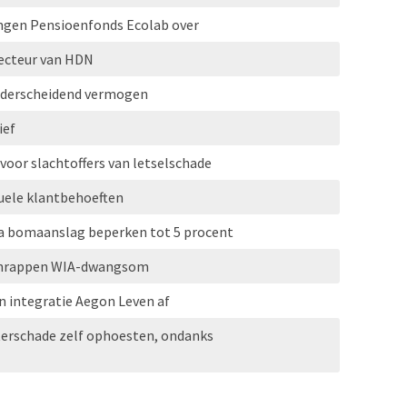
ngen Pensioenfonds Ecolab over
recteur van HDN
onderscheidend vermogen
ief
 voor slachtoffers van letselschade
tuele klantbehoeften
a bomaanslag beperken tot 5 procent
 schrappen WIA-dwangsom
 integratie Aegon Leven af
erschade zelf ophoesten, ondanks