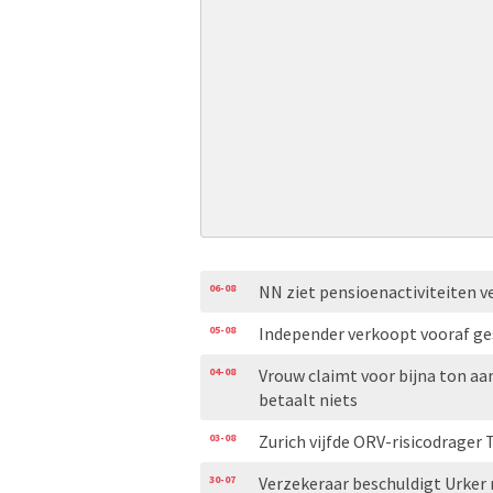
06-08
NN ziet pensioenactiviteiten v
05-08
Independer verkoopt vooraf ge
04-08
Vrouw claimt voor bijna ton aa
betaalt niets
03-08
Zurich vijfde ORV-risicodrager 
30-07
Verzekeraar beschuldigt Urker