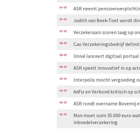
07-07
ASR neemt pensioenverplichti
07-07
Judith van Beek-Toet wordt di
07-07
Verzekeraars scoren laag op 
06-07
Cao Verzekeringsbedrijf definit
06-07
Univé lanceert digitaal portaal
06-07
ASR speelt innovatief in op ac
03-07
Interpolis mocht vergoeding n
02-07
Adfiz en Verbond kritisch op
02-07
ASR rondt overname Bovemij en
01-07
Man moet ruim 35.000 euro wat
inboedelverzekering