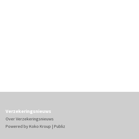
Verzekeringsnieuws
Over Verzekeringsnieuws
Powered by
Koko Kroup
|
Publiz