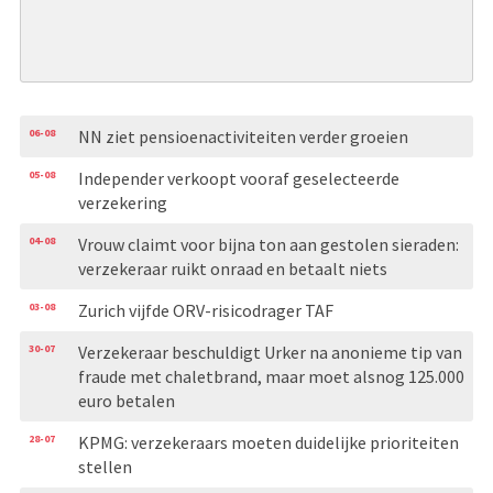
06-08
NN ziet pensioenactiviteiten verder groeien
05-08
Independer verkoopt vooraf geselecteerde
verzekering
04-08
Vrouw claimt voor bijna ton aan gestolen sieraden:
verzekeraar ruikt onraad en betaalt niets
03-08
Zurich vijfde ORV-risicodrager TAF
30-07
Verzekeraar beschuldigt Urker na anonieme tip van
fraude met chaletbrand, maar moet alsnog 125.000
euro betalen
28-07
KPMG: verzekeraars moeten duidelijke prioriteiten
stellen