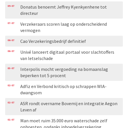
09-07
Donatus benoemt Jeffrey Kyenkyenhene tot
directeur
07-07
Verzekeraars scoren laag op onderscheidend
vermogen
06-07
Cao Verzekeringsbedrijf definitief
06-07
Univé lanceert digitaal portaal voor slachtoffers
van letselschade
03-07
Interpolis mocht vergoeding na bomaanslag
beperken tot 5 procent
02-07
Adfiz en Verbond kritisch op schrappen WIA-
dwangsom
02-07
ASR rondt overname Bovemij en integratie Aegon
Leven af
01-07
Man moet ruim 35.000 euro waterschade zelf
ophoesten, ondanks inboedelverzekering