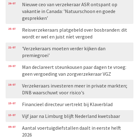
26-07
Nieuwe ceo van verzekeraar ASR ontspant op
vakantie in Canada: ’Natuurschoon en goede
gesprekken’
25-07
Reisverzekeraars platgebeld over bosbranden: dit
wordt er wel en juist níet vergoed
21-07
'Verzekeraars moeten verder kijken dan
premiegroei'
20-07
Man declareert steunkousen paar dagen te vroeg:
geen vergoeding van zorgverzekeraar VGZ
16-07
Verzekeraars investeren meer in private markten;
DNB waarschuwt voor risico's
15-07
Financieel directeur vertrekt bij Klaverblad
13-07
Vijf jaar na Limburg blijft Nederland kwetsbaar
09-07
Aantal voertuigdiefstallen daalt in eerste helft
2026