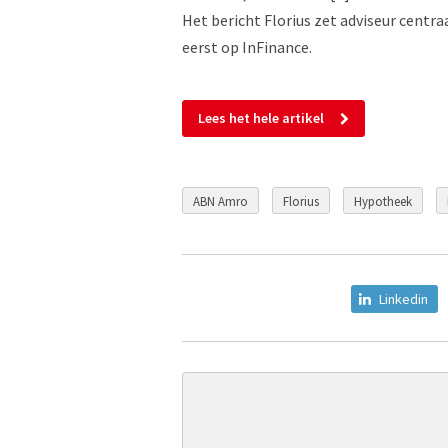
Het bericht Florius zet adviseur centra
eerst op InFinance.
Lees het hele artikel
ABN Amro
Florius
Hypotheek
Linkedin