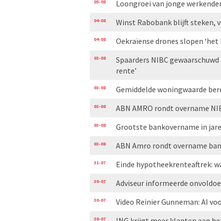
05-08
Loongroei van jonge werkenden
04-08
Winst Rabobank blijft steken, 
04-08
Oekraïense drones slopen ‘het
03-08
Spaarders NIBC gewaarschuwd 
rente’
03-08
Gemiddelde woningwaarde bere
03-08
ABN AMRO rondt overname NIB
03-08
Grootste bankovername in jare
03-08
ABN Amro rondt overname ban
31-07
Einde hypotheekrenteaftrek: w
30-07
Adviseur informeerde onvoldoe
30-07
Video Reinier Gunneman: AI voo
30-07
ING krijgt meer klanten aan he