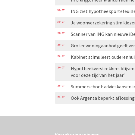
30-07
ING ziet hypotheekportefeuill
30-07
Je woonverzekering slim kiezen
28-07
Scanner van ING kan nieuwe iDe
28-07
Groter woningaanbod geeft ve
27-07
Kabinet stimuleert ouderenhui
24-07
Hypotheekverstrekkers blijven
voor deze tijd van het jaar’
23-07
Summerschool: advieskansen i
23-07
Ook Argenta beperkt aflossing
Verzekeringsnieuws
V