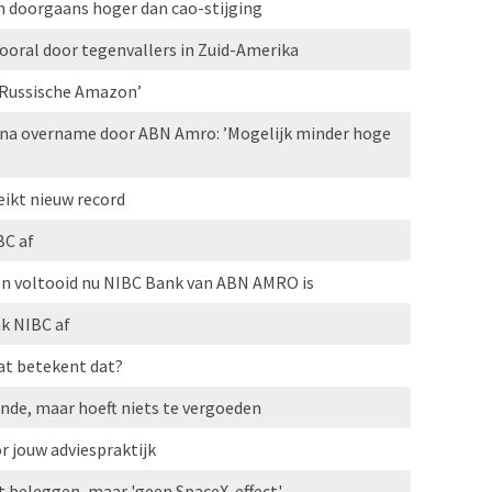
 doorgaans hoger dan cao-stijging
vooral door tegenvallers in Zuid-Amerika
 Russische Amazon’
na overname door ABN Amro: ’Mogelijk minder hoge
ikt nieuw record
C af
n voltooid nu NIBC Bank van ABN AMRO is
k NIBC af
at betekent dat?
nde, maar hoeft niets te vergoeden
r jouw adviespraktijk
t beleggen, maar 'geen SpaceX-effect'