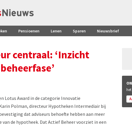
eken
Pensioenen
Lenen
Sparen
Nieuwsbrief
ur centraal: ‘Inzicht
 beheerfase’
ON
het
n Lotus Award in de categorie Innovatie
A
 Karin Polman, directeur Hypotheken Intermediair bij
 bevestiging dat adviseurs behoefte hebben aan meer
e van de hypotheek. Dat Actief Beheer voorziet in een