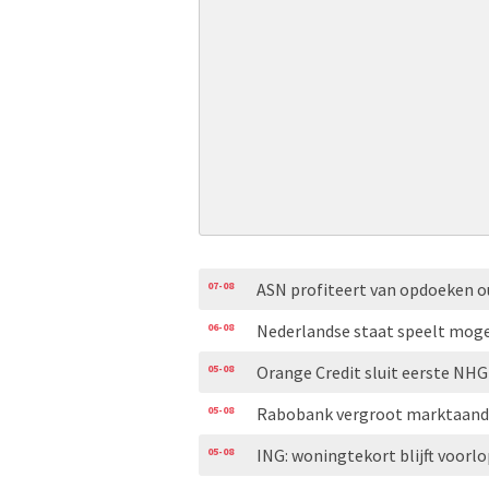
07-08
ASN profiteert van opdoeken 
06-08
Nederlandse staat speelt moge
05-08
Orange Credit sluit eerste N
05-08
Rabobank vergroot marktaand
05-08
ING: woningtekort blijft voorl