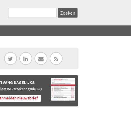
Zoekveld
Search this site
TVANG DAGELIJKS
 laatste verzekeringsnieuws
anmelden nieuwsbrief