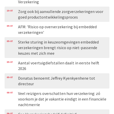
Verzekering
10-07
Zorg ook bij aanvullende zorgverzekeringen voor
goed productontwikkelingsproces
09-07
AFM: 'Risico op oververzekering bij embedded
verzekeringen'
09-07
Sterke sturing in keuzeomgevingen embedded
verzekeringen brengt risico op niet-passende
keuzes met zich mee
09-07
Aantal voertuigdiefstallen daalt in eerste helft
2026
09-07
Donatus benoemt Jeffrey Kyenkyenhene tot
directeur
08-07
Veel reizigers overschatten hun verzekering: zó
voorkom je dat je vakantie eindigt in een financiële
nachtmerrie
06-07