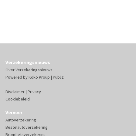
Verzekeringsnieuws
Over Verzekeringsnieuws
Powered by
Koko Kroup
|
Publiz
Disclaimer
|
Privacy
Cookiebeleid
Vervoer
Autoverzekering
Bestelautoverzekering
Bromfietsverzekering