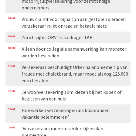
motorrijtuigverzekering voor zelfstandige
ondernemers
04-08
Vrouw claimt voor bijna ton aan gestolen sieraden:
verzekeraar ruikt onraad en betaalt niets
03-08
Zurich vijfde ORV-risicodrager TAF
03-08
Alleen door collegiale samenwerking kan monster
worden bestreden.
30-07
Verzekeraar beschuldigt Urker na anonieme tip van
fraude met chaletbrand, maar moet alsnog 125.000
euro betalen
30-07
Je woonverzekering slim kiezen bij het kopen of
bezitten van een huis
28-07
Hoe werken verzekeringen als bosbranden
vakantie belemmeren?
21-07
'Verzekeraars moeten verder kijken dan
premiegroei'