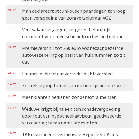
20-07
Man declareert steunkousen paar dagen te vroeg:
geen vergoeding van zorgverzekeraar VGZ
17-07
Veel vakantiegangers vergeten belangrijk
document voor medische hulp in het buitenland
16-07
Premieverschil tot 260 euro voor exact dezelfde
autoverzekering op basis van huisnummer: zo zit
dat
15-07
Financieel directeur vertrekt bij Klaverblad
14-07
Zo trek je jong talent aan en houd je het ook vast
14-07
Meer klanten bedienen zonder extra mensen
13-07
Weduwe krijgt bijna een ton schadevergoeding
door fout van hypotheekadviseur: geadviseerde
verzekering bleek nooit afgesloten
10-07
TAF distribueert vernieuwde Hypotheek Aflos