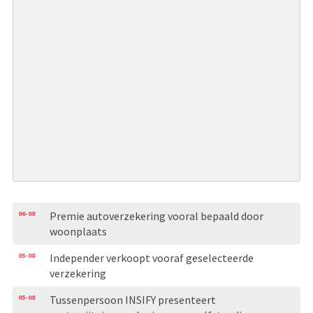
06-08
Premie autoverzekering vooral bepaald door
woonplaats
05-08
Independer verkoopt vooraf geselecteerde
verzekering
05-08
Tussenpersoon INSIFY presenteert