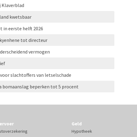
j Klaverblad
erland kwetsbaar
t in eerste helft 2026
kyenhene tot directeur
onderscheidend vermogen
ief
 voor slachtoffers van letselschade
a bomaanslag beperken tot 5 procent
ervoer
Geld
utoverzekering
Hypotheek