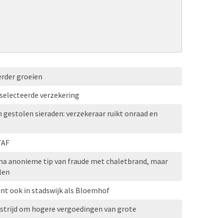
erder groeien
selecteerde verzekering
n gestolen sieraden: verzekeraar ruikt onraad en
TAF
 na anonieme tip van fraude met chaletbrand, maar
len
nt ook in stadswijk als Bloemhof
 strijd om hogere vergoedingen van grote