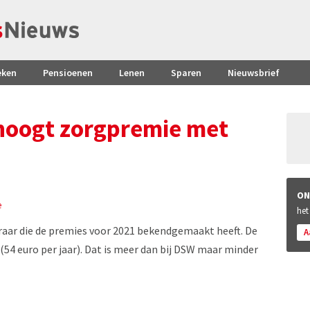
eken
Pensioenen
Lenen
Sparen
Nieuwsbrief
hoogt zorgpremie met
ON
e
het
raar die de premies voor 2021 bekendgemaakt heeft. De
A
(54 euro per jaar). Dat is meer dan bij DSW maar minder