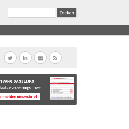
Zoekveld
Search this site
TVANG DAGELIJKS
 laatste verzekeringsnieuws
anmelden nieuwsbrief