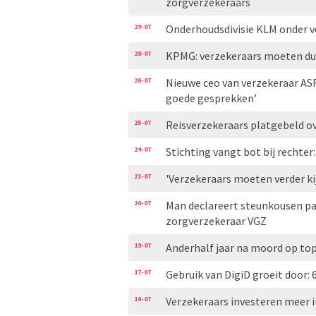
zorgverzekeraars
29-07
Onderhoudsdivisie KLM onder ve
28-07
KPMG: verzekeraars moeten duid
26-07
Nieuwe ceo van verzekeraar AS
goede gesprekken’
25-07
Reisverzekeraars platgebeld ove
24-07
Stichting vangt bot bij rechte
21-07
'Verzekeraars moeten verder ki
20-07
Man declareert steunkousen pa
zorgverzekeraar VGZ
19-07
Anderhalf jaar na moord op to
17-07
Gebruik van DigiD groeit door: 
16-07
Verzekeraars investeren meer i