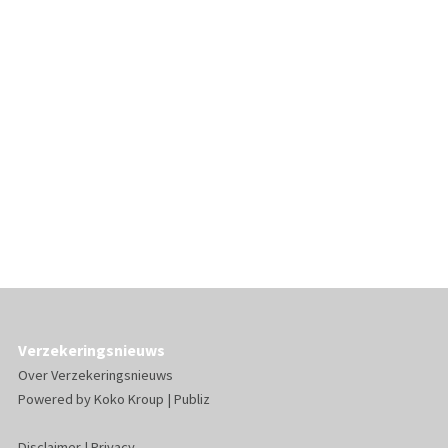
Verzekeringsnieuws
Over Verzekeringsnieuws
Powered by
Koko Kroup
|
Publiz
Disclaimer
|
Privacy