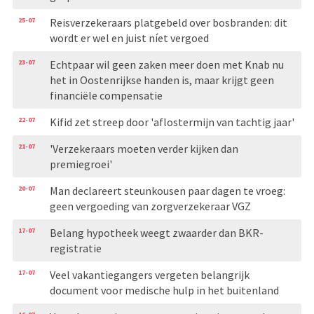
25-07
Reisverzekeraars platgebeld over bosbranden: dit
wordt er wel en juist níet vergoed
23-07
Echtpaar wil geen zaken meer doen met Knab nu
het in Oostenrijkse handen is, maar krijgt geen
financiële compensatie
22-07
Kifid zet streep door 'aflostermijn van tachtig jaar'
21-07
'Verzekeraars moeten verder kijken dan
premiegroei'
20-07
Man declareert steunkousen paar dagen te vroeg:
geen vergoeding van zorgverzekeraar VGZ
17-07
Belang hypotheek weegt zwaarder dan BKR-
registratie
17-07
Veel vakantiegangers vergeten belangrijk
document voor medische hulp in het buitenland