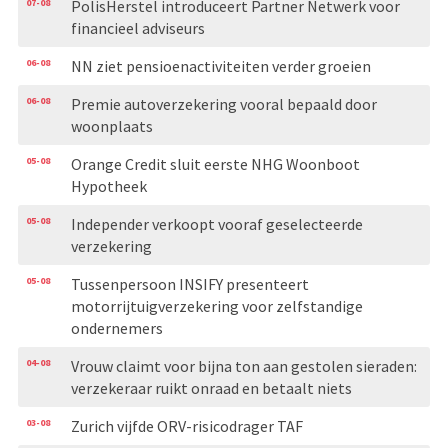
07-08
PolisHerstel introduceert Partner Netwerk voor
financieel adviseurs
06-08
NN ziet pensioenactiviteiten verder groeien
06-08
Premie autoverzekering vooral bepaald door
woonplaats
05-08
Orange Credit sluit eerste NHG Woonboot
Hypotheek
05-08
Independer verkoopt vooraf geselecteerde
verzekering
05-08
Tussenpersoon INSIFY presenteert
motorrijtuigverzekering voor zelfstandige
ondernemers
04-08
Vrouw claimt voor bijna ton aan gestolen sieraden:
verzekeraar ruikt onraad en betaalt niets
03-08
Zurich vijfde ORV-risicodrager TAF