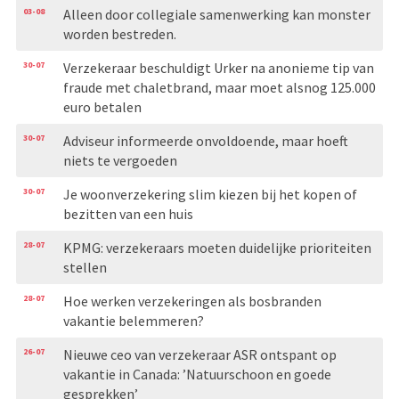
03-08
Alleen door collegiale samenwerking kan monster
worden bestreden.
30-07
Verzekeraar beschuldigt Urker na anonieme tip van
fraude met chaletbrand, maar moet alsnog 125.000
euro betalen
30-07
Adviseur informeerde onvoldoende, maar hoeft
niets te vergoeden
30-07
Je woonverzekering slim kiezen bij het kopen of
bezitten van een huis
28-07
KPMG: verzekeraars moeten duidelijke prioriteiten
stellen
28-07
Hoe werken verzekeringen als bosbranden
vakantie belemmeren?
26-07
Nieuwe ceo van verzekeraar ASR ontspant op
vakantie in Canada: ’Natuurschoon en goede
gesprekken’