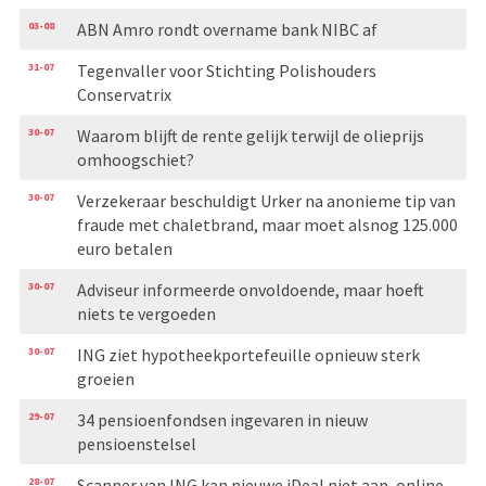
03-08
ABN Amro rondt overname bank NIBC af
31-07
Tegenvaller voor Stichting Polishouders
Conservatrix
30-07
Waarom blijft de rente gelijk terwijl de olieprijs
omhoogschiet?
30-07
Verzekeraar beschuldigt Urker na anonieme tip van
fraude met chaletbrand, maar moet alsnog 125.000
euro betalen
30-07
Adviseur informeerde onvoldoende, maar hoeft
niets te vergoeden
30-07
ING ziet hypotheekportefeuille opnieuw sterk
groeien
29-07
34 pensioenfondsen ingevaren in nieuw
pensioenstelsel
28-07
Scanner van ING kan nieuwe iDeal niet aan, online