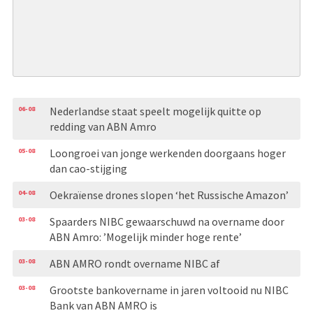
06-08
Nederlandse staat speelt mogelijk quitte op
redding van ABN Amro
05-08
Loongroei van jonge werkenden doorgaans hoger
dan cao-stijging
04-08
Oekraïense drones slopen ‘het Russische Amazon’
03-08
Spaarders NIBC gewaarschuwd na overname door
ABN Amro: ’Mogelijk minder hoge rente’
03-08
ABN AMRO rondt overname NIBC af
03-08
Grootste bankovername in jaren voltooid nu NIBC
Bank van ABN AMRO is