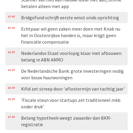
betalen alleen met app
27-07
BridgeFund schrijft eerste winst sinds oprichting
23-07
Echtpaar wil geen zaken meer doen met Knab nu
het in Oostenrijkse handen is, maar krijgt geen
financiële compensatie
22-07
Nederlandse Staat voorlopig klaar met afbouwen
belang in ABN AMRO
22-07
De Nederlandsche Bank: grote investeringen nodig
voor bouw huurwoningen
22-07
Kifid zet streep door 'aflostermijn van tachtig jaar'
21-07
'Fiscale steun voor startups zet traditioneel mkb
onder druk'
17-07
Belang hypotheek weegt zwaarder dan BKR-
registratie