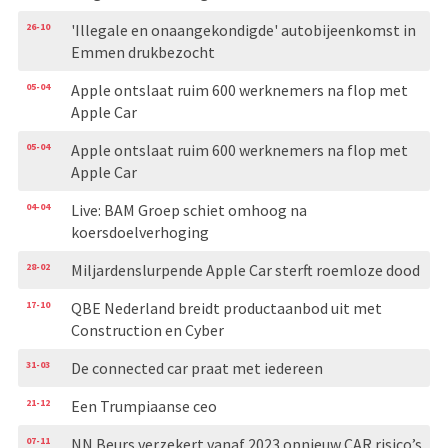
26-10
'Illegale en onaangekondigde' autobijeenkomst in
Emmen drukbezocht
05-04
Apple ontslaat ruim 600 werknemers na flop met
Apple Car
05-04
Apple ontslaat ruim 600 werknemers na flop met
Apple Car
04-04
Live: BAM Groep schiet omhoog na
koersdoelverhoging
28-02
Miljardenslurpende Apple Car sterft roemloze dood
17-10
QBE Nederland breidt productaanbod uit met
Construction en Cyber
31-03
De connected car praat met iedereen
21-12
Een Trumpiaanse ceo
07-11
NN Beurs verzekert vanaf 2023 opnieuw CAR risico’s