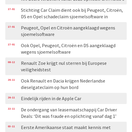
17-01
Stichting Car Claim dient ook bij Peugeot, Citroën,
DS en Opel schadeclaim sjoemelsoftware in
17-01
Peugeot, Opel en Citroën aangeklaagd wegens
sjoemelsoftware
17-01
Ook Opel, Peugeot, Citroën en DS aangeklaagd
wegens sjoemelsoftware
08-12
Renault Zoe krijgt nul sterren bij Europese
veiligheidstest
26-11
Ook Renault en Dacia krijgen Nederlandse
dieselgateclaim op hun bord
26-11
Eindelijk rijden in de Apple Car
22-11
De ondergang van leasemaatschappij Car Driver
Deals: ‘Dit was fraude en oplichting vanaf dag 1’
03-11
Eerste Amerikaanse staat maakt kennis met