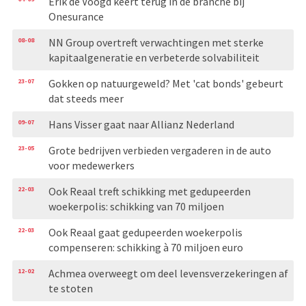
Erik de Voogd keert terug in de branche bij
Onesurance
08-08
NN Group overtreft verwachtingen met sterke
kapitaalgeneratie en verbeterde solvabiliteit
23-07
Gokken op natuurgeweld? Met 'cat bonds' gebeurt
dat steeds meer
09-07
Hans Visser gaat naar Allianz Nederland
23-05
Grote bedrijven verbieden vergaderen in de auto
voor medewerkers
22-03
Ook Reaal treft schikking met gedupeerden
woekerpolis: schikking van 70 miljoen
22-03
Ook Reaal gaat gedupeerden woekerpolis
compenseren: schikking à 70 miljoen euro
12-02
Achmea overweegt om deel levensverzekeringen af
te stoten