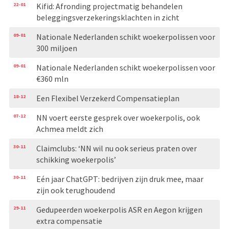
22-01
Kifid: Afronding projectmatig behandelen
beleggingsverzekeringsklachten in zicht
09-01
Nationale Nederlanden schikt woekerpolissen voor
300 miljoen
09-01
Nationale Nederlanden schikt woekerpolissen voor
€360 mln
18-12
Een Flexibel Verzekerd Compensatieplan
07-12
NN voert eerste gesprek over woekerpolis, ook
Achmea meldt zich
30-11
Claimclubs: ‘NN wil nu ook serieus praten over
schikking woekerpolis’
30-11
Eén jaar ChatGPT: bedrijven zijn druk mee, maar
zijn ook terughoudend
29-11
Gedupeerden woekerpolis ASR en Aegon krijgen
extra compensatie