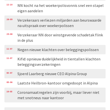
12-10
NN kocht na het woekerpolisvonnis snel een stapel
eigen aandelen
28-09
Verzekeraars verliezen miljarden aan beurswaarde
na uitspraak over woekerpolissen
29-08
Verzekeraar NN door winstgevende schadetak flink
in de plus
11-07
Negen nieuwe klachten over beleggingspolissen
11-07
Kifid: opnieuw duidelijkheid in tientallen klachten
beleggingsverzekeringen
03-07
Sjoerd Laarberg nieuwe CEO Alpina Group
05-06
Laatste Heilbron-kantoor omgedoopt in Alpina
10-03
Coronamaatregelen zijn voorbij, maar liever niet
met snotneus naar kantoor