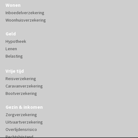
Wonen
Inboedelverzekering
Woonhuisverzekering
Geld
Hypotheek
Lenen
Belasting
Vrije tijd
Reisverzekering
Caravanverzekering
Bootverzekering
Gezin & inkomen
Zorgverzekering
Uitvaartverzekering
Overlijdensrisico
Rechtsbijstand