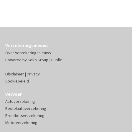
Verzekeringsnieuws
Over Verzekeringsnieuws
Powered by
Koko Kroup
|
Publiz
Disclaimer
|
Privacy
Cookiebeleid
Vervoer
Autoverzekering
Bestelautoverzekering
Bromfietsverzekering
Motorverzekering