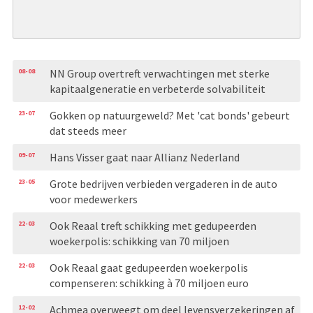
08-08
NN Group overtreft verwachtingen met sterke
kapitaalgeneratie en verbeterde solvabiliteit
23-07
Gokken op natuurgeweld? Met 'cat bonds' gebeurt
dat steeds meer
09-07
Hans Visser gaat naar Allianz Nederland
23-05
Grote bedrijven verbieden vergaderen in de auto
voor medewerkers
22-03
Ook Reaal treft schikking met gedupeerden
woekerpolis: schikking van 70 miljoen
22-03
Ook Reaal gaat gedupeerden woekerpolis
compenseren: schikking à 70 miljoen euro
12-02
Achmea overweegt om deel levensverzekeringen af