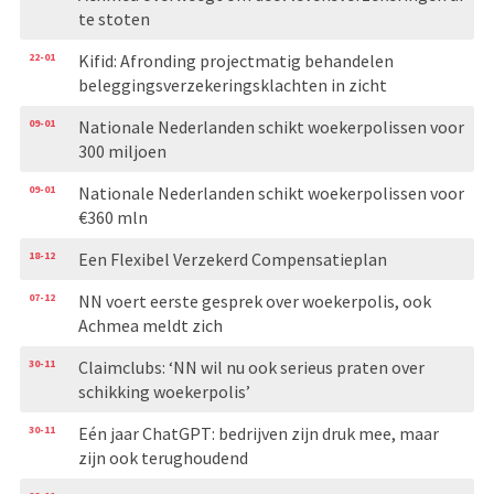
te stoten
22-01
Kifid: Afronding projectmatig behandelen
beleggingsverzekeringsklachten in zicht
09-01
Nationale Nederlanden schikt woekerpolissen voor
300 miljoen
09-01
Nationale Nederlanden schikt woekerpolissen voor
€360 mln
18-12
Een Flexibel Verzekerd Compensatieplan
07-12
NN voert eerste gesprek over woekerpolis, ook
Achmea meldt zich
30-11
Claimclubs: ‘NN wil nu ook serieus praten over
schikking woekerpolis’
30-11
Eén jaar ChatGPT: bedrijven zijn druk mee, maar
zijn ook terughoudend