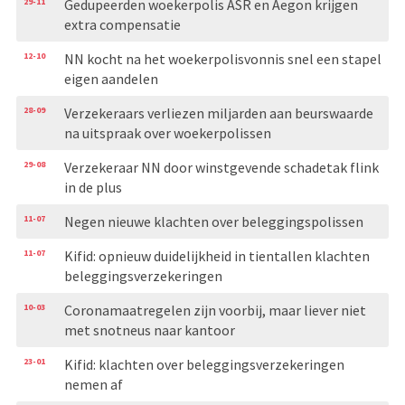
29-11
Gedupeerden woekerpolis ASR en Aegon krijgen
extra compensatie
12-10
NN kocht na het woekerpolisvonnis snel een stapel
eigen aandelen
28-09
Verzekeraars verliezen miljarden aan beurswaarde
na uitspraak over woekerpolissen
29-08
Verzekeraar NN door winstgevende schadetak flink
in de plus
11-07
Negen nieuwe klachten over beleggingspolissen
11-07
Kifid: opnieuw duidelijkheid in tientallen klachten
beleggingsverzekeringen
10-03
Coronamaatregelen zijn voorbij, maar liever niet
met snotneus naar kantoor
23-01
Kifid: klachten over beleggingsverzekeringen
nemen af