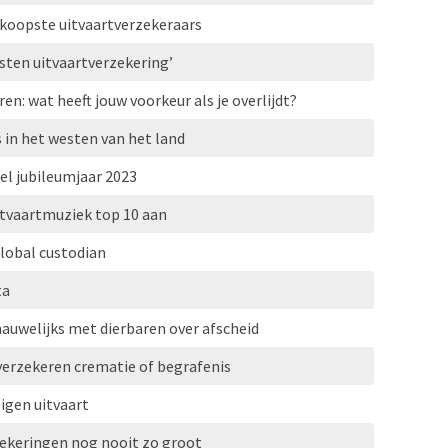
koopste uitvaartverzekeraars
osten uitvaartverzekering’
n: wat heeft jouw voorkeur als je overlijdt?
 in het westen van het land
el jubileumjaar 2023
itvaartmuziek top 10 aan
lobal custodian
ta
nauwelijks met dierbaren over afscheid
 verzekeren crematie of begrafenis
igen uitvaart
zekeringen nog nooit zo groot