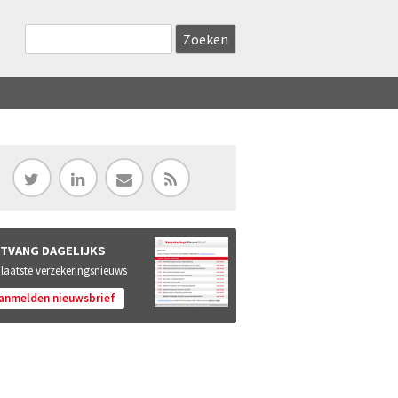
Zoekveld
Search this site
TVANG DAGELIJKS
 laatste verzekeringsnieuws
anmelden nieuwsbrief