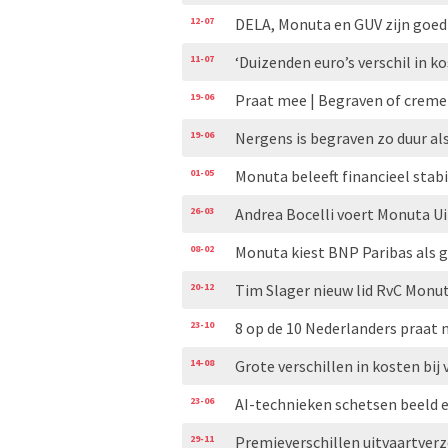
12-07
DELA, Monuta en GUV zijn goed
11-07
‘Duizenden euro’s verschil in k
19-06
Praat mee | Begraven of cremere
19-06
Nergens is begraven zo duur als
01-05
Monuta beleeft financieel stabi
26-03
Andrea Bocelli voert Monuta U
08-02
Monuta kiest BNP Paribas als g
20-12
Tim Slager nieuw lid RvC Monu
23-10
8 op de 10 Nederlanders praat 
14-08
Grote verschillen in kosten bij
23-06
AI-technieken schetsen beeld e
29-11
Premieverschillen uitvaartver