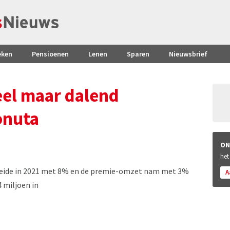
eken
Pensioenen
Lenen
Sparen
Nieuwsbrief
el maar dalend
onuta
ON
het
oeide in 2021 met 8% en de premie-omzet nam met 3%
A
 miljoen in