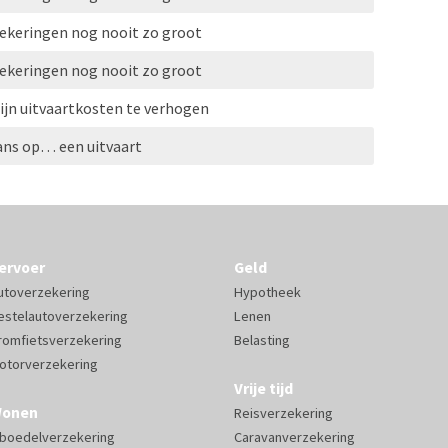
zekeringen nog nooit zo groot
zekeringen nog nooit zo groot
ijn uitvaartkosten te verhogen
ans op… een uitvaart
ervoer
Geld
utoverzekering
Hypotheek
estelautoverzekering
Lenen
romfietsverzekering
Belasting
otorverzekering
Vrije tijd
onen
Reisverzekering
nboedelverzekering
Caravanverzekering