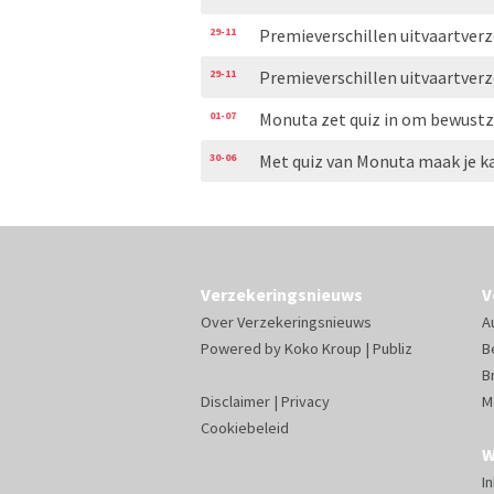
29-11
Premieverschillen uitvaartver
29-11
Premieverschillen uitvaartver
01-07
Monuta zet quiz in om bewustz
30-06
Met quiz van Monuta maak je k
Verzekeringsnieuws
V
Over Verzekeringsnieuws
A
Powered by
Koko Kroup
|
Publiz
B
B
Disclaimer
|
Privacy
M
Cookiebeleid
W
I