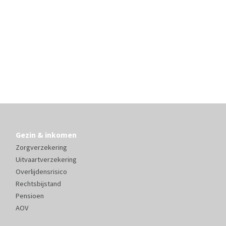
Gezin & inkomen
Zorgverzekering
Uitvaartverzekering
Overlijdensrisico
Rechtsbijstand
Pensioen
AOV