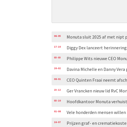
06-05
Monuta sluit 2025 af met nipt 
17-10
Diggy Dex lanceert herinnerin
03-03
Philippe Wits nieuwe CEO Mon
20-02
Davina Michelle en Danny Vera 
08-01
CEO Quinten Fraai neemt afsc
23-12
Ger Vrancken nieuw lid RvC Mo
03-10
Hoofdkantoor Monuta verhuist
01-08
Vele honderden mensen willen 
16-07
Prijzen graf- en crematiekoste