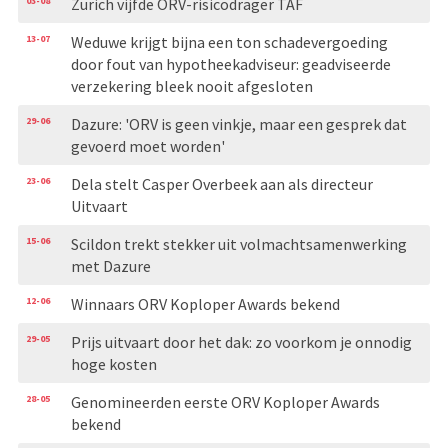
03-08
Zurich vijfde ORV-risicodrager TAF
13-07
Weduwe krijgt bijna een ton schadevergoeding
door fout van hypotheekadviseur: geadviseerde
verzekering bleek nooit afgesloten
29-06
Dazure: 'ORV is geen vinkje, maar een gesprek dat
gevoerd moet worden'
23-06
Dela stelt Casper Overbeek aan als directeur
Uitvaart
15-06
Scildon trekt stekker uit volmachtsamenwerking
met Dazure
12-06
Winnaars ORV Koploper Awards bekend
29-05
Prijs uitvaart door het dak: zo voorkom je onnodig
hoge kosten
28-05
Genomineerden eerste ORV Koploper Awards
bekend