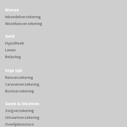
Wonen
Inboedelverzekering
Woonhuisverzekering
Geld
Hypotheek
Lenen
Belasting
Vrije tijd
Reisverzekering
Caravanverzekering
Bootverzekering
Gezin & inkomen
Zorgverzekering
Uitvaartverzekering
Overlijdensrisico