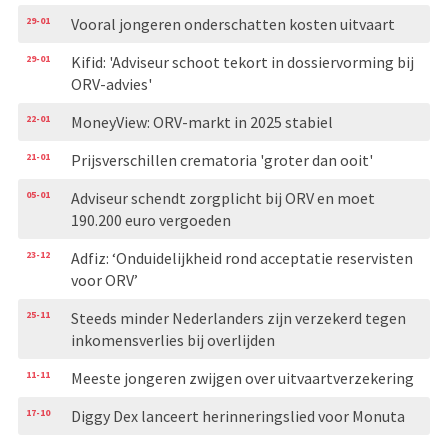
29-01
Vooral jongeren onderschatten kosten uitvaart
29-01
Kifid: 'Adviseur schoot tekort in dossiervorming bij
ORV-advies'
22-01
MoneyView: ORV-markt in 2025 stabiel
21-01
Prijsverschillen crematoria 'groter dan ooit'
05-01
Adviseur schendt zorgplicht bij ORV en moet
190.200 euro vergoeden
23-12
Adfiz: ‘Onduidelijkheid rond acceptatie reservisten
voor ORV’
25-11
Steeds minder Nederlanders zijn verzekerd tegen
inkomensverlies bij overlijden
11-11
Meeste jongeren zwijgen over uitvaartverzekering
17-10
Diggy Dex lanceert herinneringslied voor Monuta