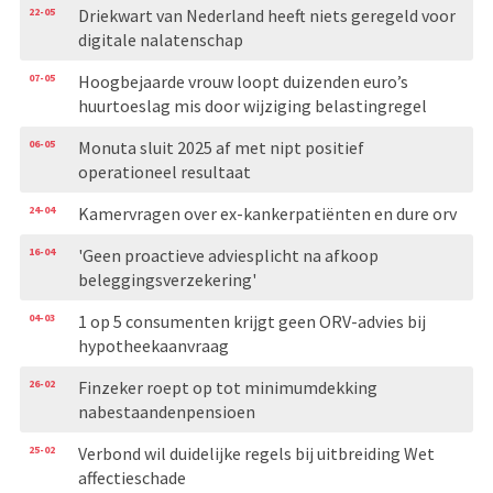
22-05
Driekwart van Nederland heeft niets geregeld voor
digitale nalatenschap
07-05
Hoogbejaarde vrouw loopt duizenden euro’s
huurtoeslag mis door wijziging belastingregel
06-05
Monuta sluit 2025 af met nipt positief
operationeel resultaat
24-04
Kamervragen over ex-kankerpatiënten en dure orv
16-04
'Geen proactieve adviesplicht na afkoop
beleggingsverzekering'
04-03
1 op 5 consumenten krijgt geen ORV-advies bij
hypotheekaanvraag
26-02
Finzeker roept op tot minimumdekking
nabestaandenpensioen
25-02
Verbond wil duidelijke regels bij uitbreiding Wet
affectieschade