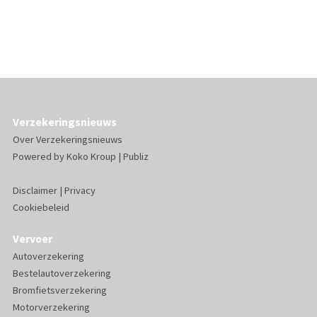
Verzekeringsnieuws
Over Verzekeringsnieuws
Powered by
Koko Kroup
|
Publiz
Disclaimer
|
Privacy
Cookiebeleid
Vervoer
Autoverzekering
Bestelautoverzekering
Bromfietsverzekering
Motorverzekering