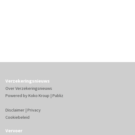
Verzekeringsnieuws
Over Verzekeringsnieuws
Powered by
Koko Kroup
|
Publiz
Disclaimer
|
Privacy
Cookiebeleid
Vervoer