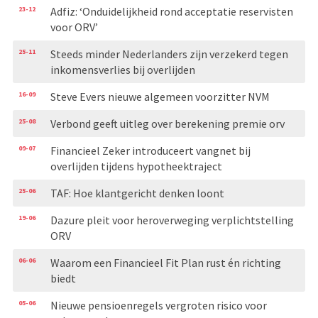
23-12
Adfiz: ‘Onduidelijkheid rond acceptatie reservisten
voor ORV’
25-11
Steeds minder Nederlanders zijn verzekerd tegen
inkomensverlies bij overlijden
16-09
Steve Evers nieuwe algemeen voorzitter NVM
25-08
Verbond geeft uitleg over berekening premie orv
09-07
Financieel Zeker introduceert vangnet bij
overlijden tijdens hypotheektraject
25-06
TAF: Hoe klantgericht denken loont
19-06
Dazure pleit voor heroverweging verplichtstelling
ORV
06-06
Waarom een Financieel Fit Plan rust én richting
biedt
05-06
Nieuwe pensioenregels vergroten risico voor