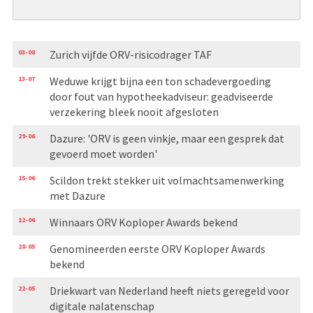
03-08
Zurich vijfde ORV-risicodrager TAF
13-07
Weduwe krijgt bijna een ton schadevergoeding
door fout van hypotheekadviseur: geadviseerde
verzekering bleek nooit afgesloten
29-06
Dazure: 'ORV is geen vinkje, maar een gesprek dat
gevoerd moet worden'
15-06
Scildon trekt stekker uit volmachtsamenwerking
met Dazure
12-06
Winnaars ORV Koploper Awards bekend
28-05
Genomineerden eerste ORV Koploper Awards
bekend
22-05
Driekwart van Nederland heeft niets geregeld voor
digitale nalatenschap