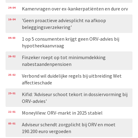
24-04
Kamervragen over ex-kankerpatiënten en dure orv
16-04
'Geen proactieve adviesplicht na afkoop
beleggingsverzekering'
04-03
1 op 5 consumenten krijgt geen ORV-advies bij
hypotheekaanvraag
26-02
Finzeker roept op tot minimumdekking
nabestaandenpensioen
25-02
Verbond wil duidelijke regels bij uitbreiding Wet
affectieschade
29-01
Kifid: 'Adviseur schoot tekort in dossiervorming bij
ORV-advies'
22-01
MoneyView: ORV-markt in 2025 stabiel
05-01
Adviseur schendt zorgplicht bij ORV en moet
190.200 euro vergoeden