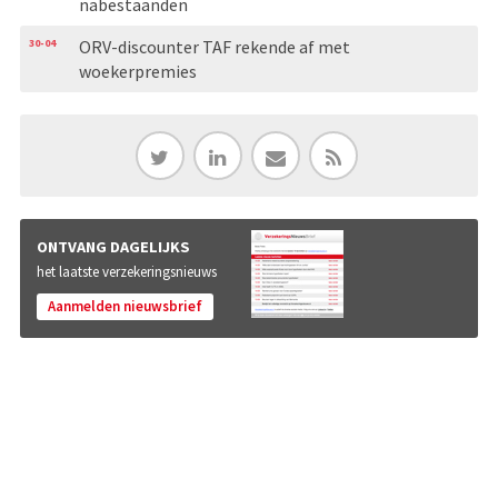
nabestaanden
30-04
ORV-discounter TAF rekende af met
woekerpremies
ONTVANG DAGELIJKS
het laatste verzekeringsnieuws
Aanmelden nieuwsbrief